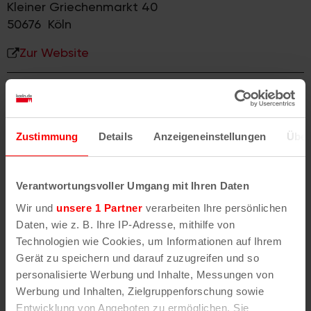
Kleiner Griechenmarkt 40
50676
Köln
Zur Website
Öffnungszeiten
Mo – Fr: 12 – 24 Uhr
Sa – So: 11:30 – 24 Uhr
Zustimmung
Details
Anzeigeneinstellungen
Über
Besonderheiten
Verantwortungsvoller Umgang mit Ihren Daten
Mittagstisch, Kegelbahn, Übertragung von FC-
Wir und
unsere 1 Partner
verarbeiten Ihre persönlichen
Spielen und anderen Fußballspielen
Daten, wie z. B. Ihre IP-Adresse, mithilfe von
Technologien wie Cookies, um Informationen auf Ihrem
Gerät zu speichern und darauf zuzugreifen und so
personalisierte Werbung und Inhalte, Messungen von
Beliebte Brauhäuser in Köln
Werbung und Inhalten, Zielgruppenforschung sowie
Entwicklung von Angeboten zu ermöglichen. Sie