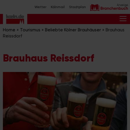
Zum
Wetter
Kölnmail
Stadtplan
Inhalt
springen
M
Home
»
Tourismus
»
Beliebte Kölner Brauhäuser
»
Brauhaus
Reissdorf
Brauhaus Reissdorf