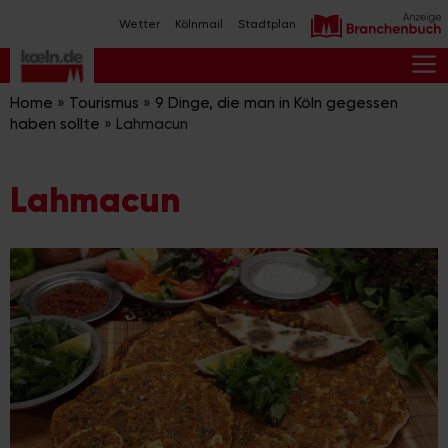
Zum
Wetter
Kölnmail
Stadtplan
Inhalt
springen
M
Home
»
Tourismus
»
9 Dinge, die man in Köln gegessen
haben sollte
»
Lahmacun
Lahmacun