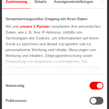
Zustimmung
Details
Anzeigeneinstellungen
Über
außerdem mit sehr guter Qualität. So wie zum
Beispiel
Oruc
auf der Kyffhäuserstraße, wenige
Meter von der „Ausgehmeile“ der Zülpicher Straße
Verantwortungsvoller Umgang mit Ihren Daten
entfernt, oder
Büyük Harran Doy Doy
auf der
Wir und
unsere 1 Partner
verarbeiten Ihre persönlichen
Keupstraße, welches von Konzertbesuchern des
Daten, wie z. B. Ihre IP-Adresse, mithilfe von
Palladiums oder des E-Werks frequentiert wird.
Technologien wie Cookies, um Informationen auf Ihrem
Lahmacun und Köln – das gehört doch irgendwie
Gerät zu speichern und darauf zuzugreifen und so
zusammen!
personalisierte Werbung und Inhalte, Messungen von
Werbung und Inhalten, Zielgruppenforschung sowie
Das sollte man in Köln gegessen haben
Entwicklung von Angeboten zu ermöglichen. Sie
entscheiden darüber, wer Ihre Daten für welche Zwecke
Halve Hahn
nutzt. Sie können Ihre Einwilligung jederzeit über die
Himmel un Äd
Cookie-Erklärung oder durch Klicken auf das Privacy
Einwilligungsauswahl
Trigger Symbol ändern oder widerrufen
Notwendig
Kölscher Kaviar
Rheinischer Sauerbraten
Wenn Sie es erlauben, würden wir auch gerne:
Präferenzen
Informationen über Ihre geografische Lage
Adenauerbrot