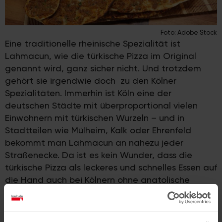
Foto: Adobe Stock
Eine traditionelle rheinische Spezialität ist
Lahmacun, wie die türkische Pizza im Original
genannt wird, ganz sicher nicht. Und trotzdem
gehört sie irgendwie doch zu den Kölner
Spezialitäten. Immerhin ist Köln eine der
deutschen Städte mit überproportional vielen
Einwohnern mit türkischen Wurzeln – und in
Stadtteilen wie Mülheim, Kalk oder Ehrenfeld
bekommt man Lahmacun an nahezu jeder
Straßenecke. Da ist es kein Wunder, dass die
türkische Pizza als leckeres und schnelles Essen auf
die Hand auch bei Kölnern ohne anatolische
Wurzeln beliebt ist.
Und nicht nur das: viele türkische Imbisse glänzen