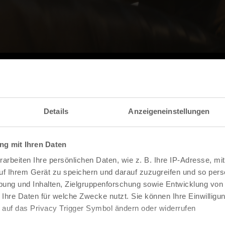
l
Land
USA
Details
Anzeigeneinstellungen
Länge
110 Minuten
Jahr
2026
FSK
12
g mit Ihren Daten
Regie
Craig Gillespie
Darsteller
Milly Alcock, Eve Ridley, Jason Momoa
arbeiten Ihre persönlichen Daten, wie z. B. Ihre IP-Adresse, mit
Genre
Action
uf Ihrem Gerät zu speichern und darauf zuzugreifen und so pers
ung und Inhalten, Zielgruppenforschung sowie Entwicklung von
ias Supergirl, ist das Leben auf der Erde im Schatten ihres 
 Ihre Daten für welche Zwecke nutzt. Sie können Ihre Einwilligun
ls ihr Hund Krypto von dem bösartigen Krem vergiftet wird. 
 deren Familie ebenfalls von Krem ermordet wurde. Um geg
 auf das Privacy Trigger Symbol ändern oder widerrufen
en die beiden unerwartete Unterstützung vom Kopfgeldjäge