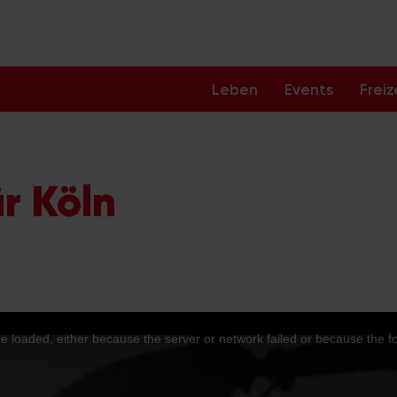
Leben
Events
Freiz
r Köln
 loaded, either because the server or network failed or because the f