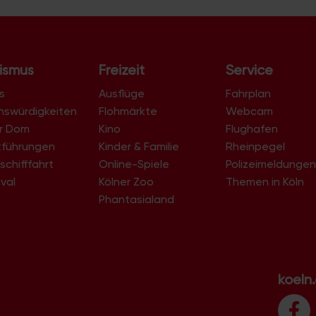
ismus
Freizeit
Service
s
Ausflüge
Fahrplan
nswürdigkeiten
Flohmärkte
Webcam
er Dom
Kino
Flughafen
tführungen
Kinder & Familie
Rheinpegel
schifffahrt
Online-Spiele
Polizeimeldunge
val
Kölner Zoo
Themen in Köln
Phantasialand
koeln