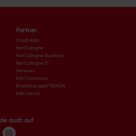
Partner
Stadt Köln
NetCologne
NetCologne Business
NetCologne IT
n
Services
KölnTourismus
RheinEnergieSTADION
Köln Deutz
.de auch auf