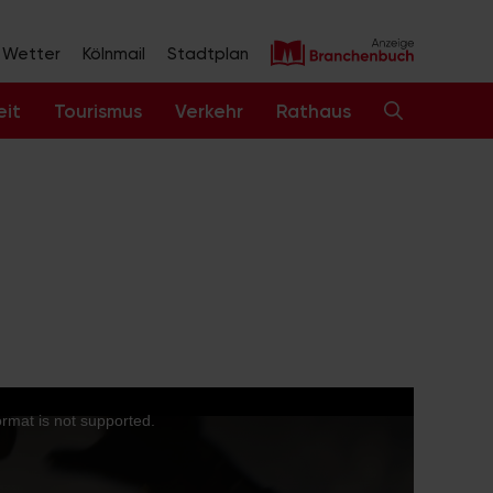
Wetter
Kölnmail
Stadtplan
eit
Tourismus
Verkehr
Rathaus
Bildergalerie zum Film
ormat is not supported.