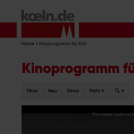
Zum
Inhalt
springen
Home
»
Kinoprogramm für Köln
Kinoprogramm fü
Filme
Neu
Kinos
Mehr
Trailer
The media could not be