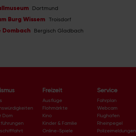
allmuseum
Dortmund
um Burg Wissem
Troisdorf
te Dombach
Bergisch Gladbach
ismus
Freizeit
Service
s
Ausflüge
Fahrplan
nswürdigkeiten
Flohmärkte
Webcam
er Dom
Kino
Flughafen
tführungen
Kinder & Familie
Rheinpegel
schifffahrt
Online-Spiele
Polizeimeldunge