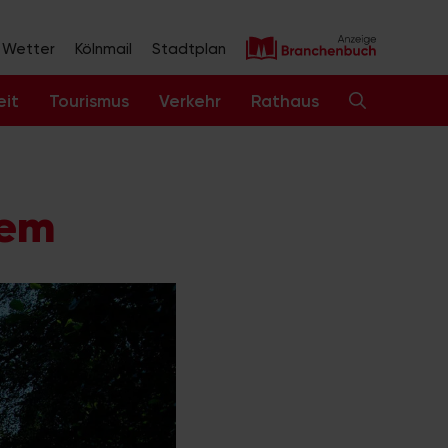
Wetter
Kölnmail
Stadtplan
eit
Tourismus
Verkehr
Rathaus
sem