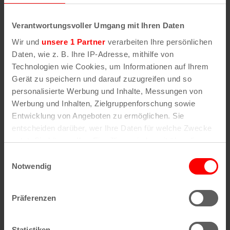
40474
Düsseldorf
Standort im Stadtplan
Verantwortungsvoller Umgang mit Ihren Daten
Wir und
unsere 1 Partner
verarbeiten Ihre persönlichen
Zur Website
Daten, wie z. B. Ihre IP-Adresse, mithilfe von
Technologien wie Cookies, um Informationen auf Ihrem
Entfernung vom Kölner Dom
Gerät zu speichern und darauf zuzugreifen und so
44
km
personalisierte Werbung und Inhalte, Messungen von
Werbung und Inhalten, Zielgruppenforschung sowie
Entwicklung von Angeboten zu ermöglichen. Sie
Fahrzeit vom Kölner Dom
entscheiden darüber, wer Ihre Daten für welche Zwecke
45
min.
nutzt. Sie können Ihre Einwilligung jederzeit über die
Cookie-Erklärung oder durch Klicken auf das Privacy
Einwilligungsauswahl
Öffnungszeiten
Trigger Symbol ändern oder widerrufen
Notwendig
Täglich 10 – 18 Uhr
Wenn Sie es erlauben, würden wir auch gerne:
Präferenzen
Geschlossen am 1.1., Rosenmontag, 1.5., 24., 25.
Informationen über Ihre geografische Lage
und 31.12.
erfassen, welche bis auf einige Meter genau sein
können
Statistiken