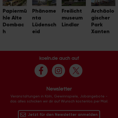
Papiermü
Phänome
Freilicht
Archäolo
hle Alte
nta
museum
gischer
Dombac
Lüdensch
Lindlar
Park
h
eid
Xanten
koeln.de auch auf
Newsletter
Veranstaltungen in Köln, Gewinnspiele, Jobangebote -
das alles schicken wir dir auf Wunsch kostenlos per Mail.
Jetzt für den Newsletter anmelden