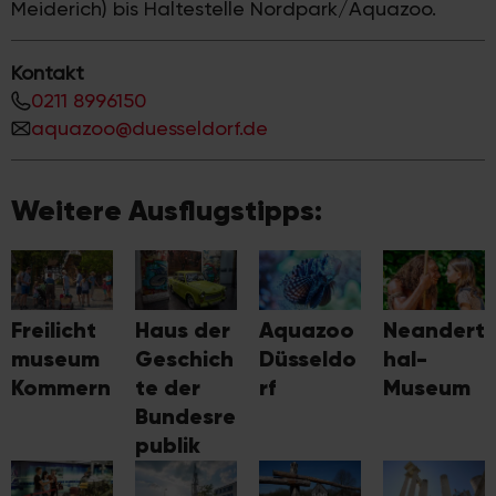
Meiderich) bis Haltestelle Nordpark/Aquazoo.
Kontakt
0211 8996150
aquazoo@duesseldorf.de
Weitere Ausflugstipps:
Freilicht
Haus der
Aquazoo
Neandert
museum
Geschich
Düsseldo
hal-
Kommern
te der
rf
Museum
Bundesre
publik