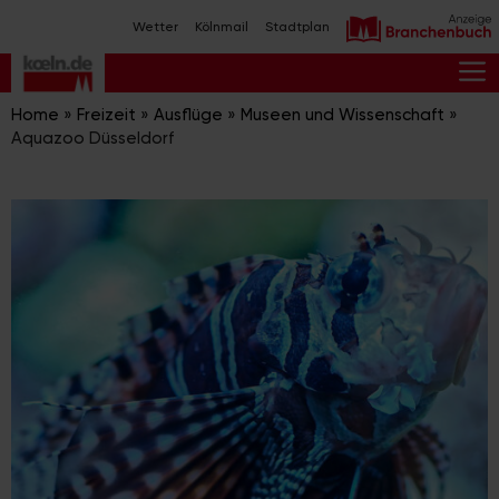
Zum
Wetter
Kölnmail
Stadtplan
Inhalt
springen
M
Home
»
Freizeit
»
Ausflüge
»
Museen und Wissenschaft
»
Aquazoo Düsseldorf