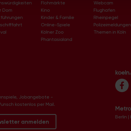
nswürdigkeiten
Flohmärkte
Webcam
er Dom
Kino
Flughafen
tführungen
Kinder & Familie
Rheinpegel
schifffahrt
Online-Spiele
Polizeimeldunge
val
Kölner Zoo
Themen in Köln
Phantasialand
koeln
innspiele, Jobangebote -
Wunsch kostenlos per Mail.
Metro
Berlin
|
wsletter anmelden