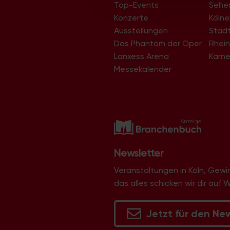
d
Top-Events
Sehe
i
h
A
Konzerte
Köln
n
e
Ausstellungen
Stad
n
g
Das Phantom der Oper
Rhein
n
Lanxess Arena
Karne
a
a
s
Messekalender
b
c
i
e
h
c
f
V
e
e
h
l
r
t
Newsletter
d
a
Veranstaltungen in Köln, Gew
e
e
n
das alles schicken wir dir auf 
r
s
n
w
t
Jetzt für den Ne
,
i
a