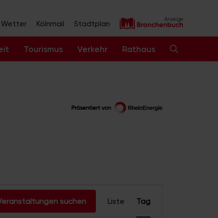
Wetter
Kölnmail
Stadtplan
eit
Tourismus
Verkehr
Rathaus
V
Veranstaltungen suchen
Liste
Tag
e