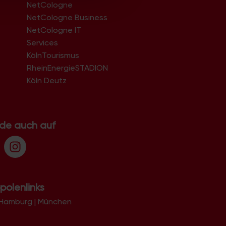
NetCologne
NetCologne Business
NetCologne IT
n
Services
KölnTourismus
RheinEnergieSTADION
Köln Deutz
.de auch auf
polenlinks
Hamburg
|
München