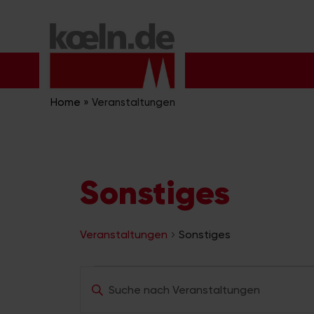
Zum
Inhalt
springen
Home
»
Veranstaltungen
Sonstiges
Veranstaltungen
Sonstiges
Veranstaltungen
V
B
für
e
i