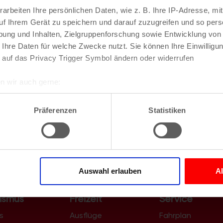
arbeiten Ihre persönlichen Daten, wie z. B. Ihre IP-Adresse, mit
uf Ihrem Gerät zu speichern und darauf zuzugreifen und so pers
ung und Inhalten, Zielgruppenforschung sowie Entwicklung von
 Ihre Daten für welche Zwecke nutzt. Sie können Ihre Einwilligun
 auf das Privacy Trigger Symbol ändern oder widerrufen
n wir auch gerne:
re geografische Lage erfassen, welche bis auf einige Meter gen
es Scannen nach bestimmten Merkmalen (Fingerprinting) identifi
Präferenzen
Statistiken
ie Ihre persönlichen Daten verarbeitet werden, und legen Sie I
nhalte und Anzeigen zu personalisieren, Funktionen für soziale
Website zu analysieren. Außerdem geben wir Informationen zu I
Auswahl erlauben
A
r soziale Medien, Werbung und Analysen weiter. Unsere Partner
 Daten zusammen, die Sie ihnen bereitgestellt haben oder die s
ismus
Freizeit
Service
n.
s
Ausflüge
Fahrplan