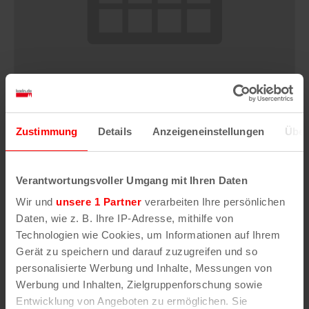
“Ein Funky-Makossa für die Freiheit” –
Zustimmung
Details
Anzeigeneinstellungen
Über
Lesung und Diskussion mit Max Lobe
13. August | 19:30
Verantwortungsvoller Umgang mit Ihren Daten
Wir und
unsere 1 Partner
verarbeiten Ihre persönlichen
Daten, wie z. B. Ihre IP-Adresse, mithilfe von
Technologien wie Cookies, um Informationen auf Ihrem
Gerät zu speichern und darauf zuzugreifen und so
personalisierte Werbung und Inhalte, Messungen von
Werbung und Inhalten, Zielgruppenforschung sowie
Entwicklung von Angeboten zu ermöglichen. Sie