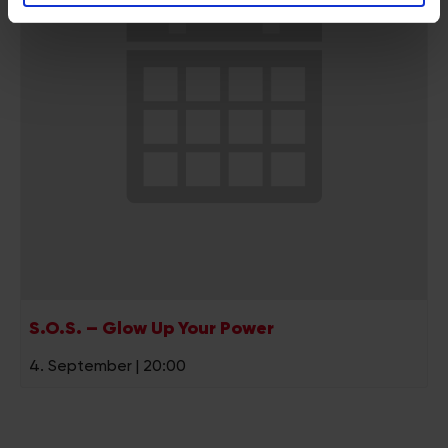
analysieren. Außerdem geben wir Informationen zu Ihrer
Verwendung unserer Website an unsere Partner für
soziale Medien, Werbung und Analysen weiter. Unsere
Partner führen diese Informationen möglicherweise mit
weiteren Daten zusammen, die Sie ihnen bereitgestellt
haben oder die sie im Rahmen Ihrer Nutzung der Dienste
gesammelt haben.
S.O.S. – Glow Up Your Power
4. September | 20:00