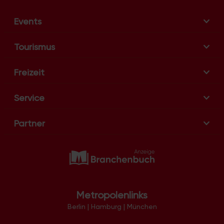
g
a
Events
t
i
Tourismus
o
n
Freizeit
Service
Partner
Metropolenlinks
Berlin
|
Hamburg
|
München