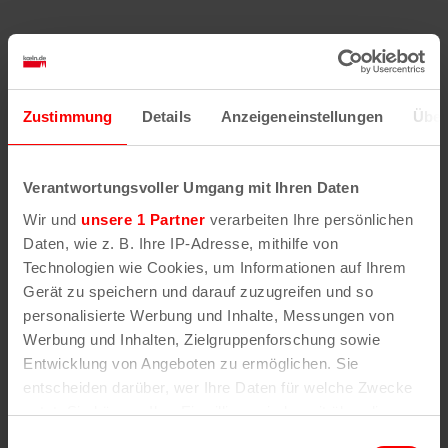
Ähnliche
Veranstaltungen
Zustimmung
Details
Anzeigeneinstellungen
Über
Verantwortungsvoller Umgang mit Ihren Daten
Wir und
unsere 1 Partner
verarbeiten Ihre persönlichen
Daten, wie z. B. Ihre IP-Adresse, mithilfe von
Technologien wie Cookies, um Informationen auf Ihrem
Gerät zu speichern und darauf zuzugreifen und so
personalisierte Werbung und Inhalte, Messungen von
Werbung und Inhalten, Zielgruppenforschung sowie
Entwicklung von Angeboten zu ermöglichen. Sie
entscheiden darüber, wer Ihre Daten für welche Zwecke
nutzt. Sie können Ihre Einwilligung jederzeit über die
Cookie-Erklärung oder durch Klicken auf das Privacy
Einwilligungsauswahl