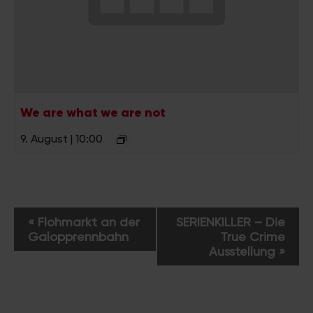
We are what we are not
9. August | 10:00
V
«
Flohmarkt an der
SERIENKILLER – Die
e
Galopprennbahn
True Crime
r
Ausstellung
»
a
n
s