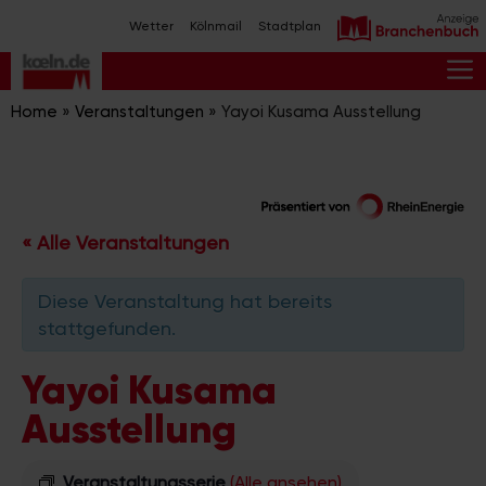
Zum
Wetter
Kölnmail
Stadtplan
Inhalt
springen
M
Home
»
Veranstaltungen
»
Yayoi Kusama Ausstellung
« Alle Veranstaltungen
Diese Veranstaltung hat bereits
stattgefunden.
Yayoi Kusama
Ausstellung
Veranstaltungsserie
(Alle ansehen)