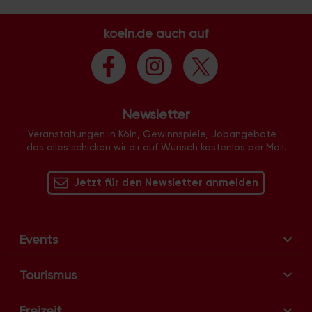
t
a
koeln.de auch auf
l
t
u
n
g
Newsletter
-
N
Veranstaltungen in Köln, Gewinnspiele, Jobangebote -
das alles schicken wir dir auf Wunsch kostenlos per Mail.
a
v
Jetzt für den Newsletter anmelden
i
g
a
t
Events
i
o
Tourismus
n
Freizeit