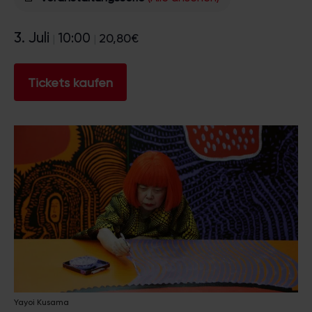
3. Juli
10:00
20,80€
|
|
Tickets kaufen
Yayoi Kusama