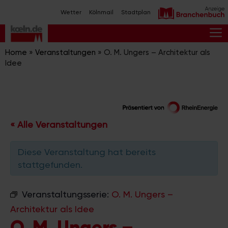
Zum
Wetter
Kölnmail
Stadtplan
Inhalt
springen
M
Home
»
Veranstaltungen
»
O. M. Ungers – Architektur als
Idee
« Alle Veranstaltungen
Diese Veranstaltung hat bereits
stattgefunden.
Veranstaltungsserie:
O. M. Ungers –
Architektur als Idee
O. M. Ungers –