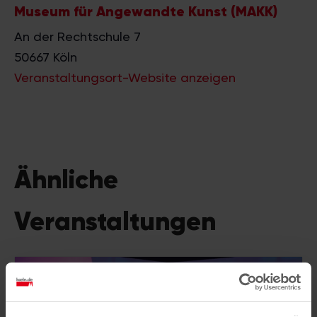
Museum für Angewandte Kunst (MAKK)
An der Rechtschule 7
50667
Köln
Veranstaltungsort-Website anzeigen
Ähnliche
Veranstaltungen