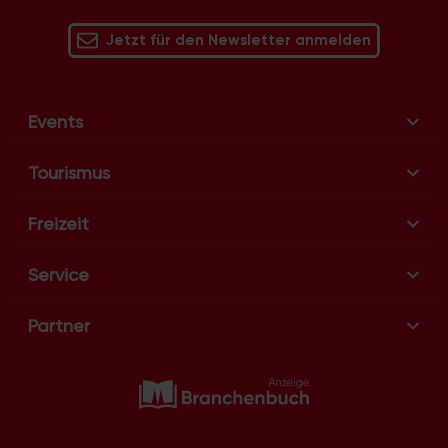
v
Jetzt für den Newsletter anmelden
i
g
a
t
Events
i
o
Tourismus
n
Freizeit
Service
Partner