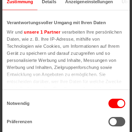
Zustimmung
Details
Anzeigeneinstellungen
Über
Verantwortungsvoller Umgang mit Ihren Daten
Wir und
unsere 1 Partner
verarbeiten Ihre persönlichen
Daten, wie z. B. Ihre IP-Adresse, mithilfe von
Technologien wie Cookies, um Informationen auf Ihrem
Gerät zu speichern und darauf zuzugreifen und so
personalisierte Werbung und Inhalte, Messungen von
Werbung und Inhalten, Zielgruppenforschung sowie
Bubble Planet Ausstellung
Entwicklung von Angeboten zu ermöglichen. Sie
entscheiden darüber, wer Ihre Daten für welche Zwecke
9. August | 10:00
nutzt. Sie können Ihre Einwilligung jederzeit über die
Cookie-Erklärung oder durch Klicken auf das Privacy
Einwilligungsauswahl
Trigger Symbol ändern oder widerrufen
Notwendig
Wenn Sie es erlauben, würden wir auch gerne:
Präferenzen
Informationen über Ihre geografische Lage
erfassen, welche bis auf einige Meter genau sein