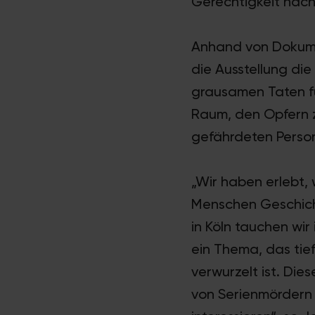
Gerechtigkeit nac
Anhand von Dokumen
die Ausstellung di
grausamen Taten fü
Raum, den Opfern z
gefährdeten Perso
„Wir haben erlebt,
Menschen Geschicht
in Köln tauchen wir
ein Thema, das tie
verwurzelt ist. Dies
von Serienmördern 