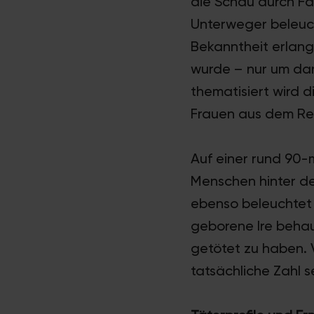
die Schau durch Fä
Unterweger beleuch
Bekanntheit erlangt
wurde – nur um dan
thematisiert wird 
Frauen aus dem Re
Auf einer rund 90-
Menschen hinter de
ebenso beleuchtet w
geborene Ire beha
getötet zu haben. V
tatsächliche Zahl se