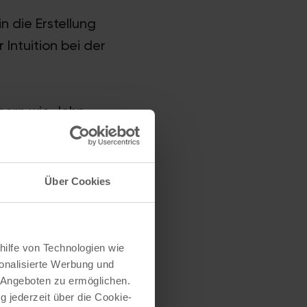
n die Erstellung
 Intuition bei der
hern wie John
ordung von 33
urde, Ted Bundy,
, Colorado,
Über Cookies
dchen um ihr Leben
ern und
ortrekonstruktionen
hilfe von Technologien wie
nden Einblick in
onalisierte Werbung und
 Angeboten zu ermöglichen.
g jederzeit über die Cookie-