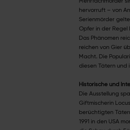
Mehrfachmörder sin
hervorruft – von An
Serienmörder gelte
Opfer in der Regel
Das Phänomen reicht
reichen von Gier ü
Macht. Die Populari
diesen Tätern und 
Historische und Int
Die Ausstellung sp
Giftmischerin Locus
berüchtigten Täter
1991 in den USA mo