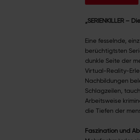
„SERIENKILLER – Die
Eine fesselnde, ein
berüchtigtsten Ser
dunkle Seite der 
Virtual-Reality-Er
Nachbildungen bele
Schlagzeilen, tauc
Arbeitsweise krimine
die Tiefen der men
Faszination und A