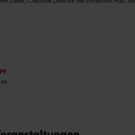
John Zaller, Creative Director bei Exhibition Hub,
99
 99
Veranstaltungen