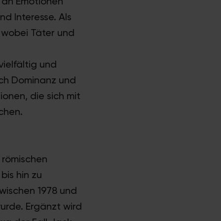
m an Emotionen
nd Interesse. Als
 wobei Täter und
ielfältig und
ach Dominanz und
onen, die sich mit
chen.
r römischen
bis hin zu
zwischen 1978 und
urde. Ergänzt wird