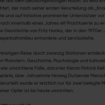
lle aus dem deutschsprachigen Raum: So wird et
tet, der nach seiner ersten Verurteilung als „Kn
e und auf Initiative prominenter Unterstützer vor
ach innerhalb eines Jahres elf Prostituierte zu 
die Geschichte von Fritz Honka, der in den 1970er
eperbahnmilieu ermordete und zerstückelte.
minütigen Reise durch zwanzig Stationen entdec
n Monstern. Geschichte, Psychologie und kulturell
ie umstrittene Fälle, darunter Kieran Patrick Kell
uptete, über Jahrzehnte hinweg Dutzende Mensc
erurteilt wurde er letztlich nur für zwei belegte 
iner Opfer ist bis heute umstritten.