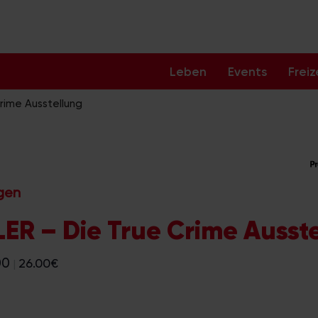
Leben
Events
Freiz
rime Ausstellung
ngen
ER – Die True Crime Ausst
00
26.00€
|