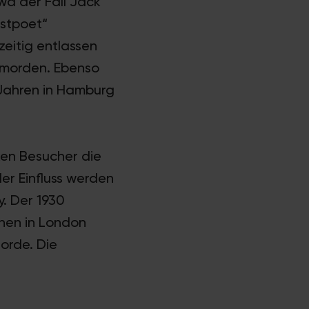
wa der Fall Jack
astpoet“
zeitig entlassen
ermorden. Ebenso
 Jahren in Hamburg
ken Besucher die
er Einfluss werden
y. Der 1930
hen in London
Morde. Die