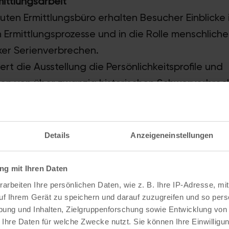
mittlungsarbeit
en Ermittlungsbüro erhalten Besucher Einblicke i
n Ermittlungsprozesse und in die Rolle menschlicher
er Serienverbrechen.
ert die Ausstellung die Persönlichkeitsprofile und
ren von über zwanzig historischen Schwerverbrec
illerclown‘), der für die Vergewaltigung und Erm
Männern in den Jahren 1972 bis 1978 verurteilt w
und 1978 in den Bundesstaaten Washington, Utah
Details
Anzeigeneinstellungen
Florida mindestens dreißig junge Frauen und Mä
ey Dahmer, der zahlreiche Morde an jungen Männ
g mit Ihren Daten
e. Eigens gestaltete Räume mit Profiltafeln, Tat
arbeiten Ihre persönlichen Daten, wie z. B. Ihre IP-Adresse, mit
ersönlichen Gegenständen bieten einen beklemme
uf Ihrem Gerät zu speichern und darauf zuzugreifen und so pers
ung und Inhalten, Zielgruppenforschung sowie Entwicklung von
äter.
 Ihre Daten für welche Zwecke nutzt. Sie können Ihre Einwilligun