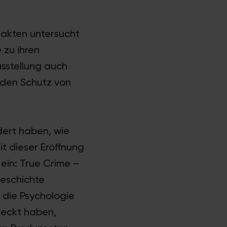
lakten untersucht
 zu ihren
usstellung auch
 den Schutz von
dert haben, wie
t dieser Eröffnung
 ein: True Crime –
Geschichte
ür die Psychologie
deckt haben,