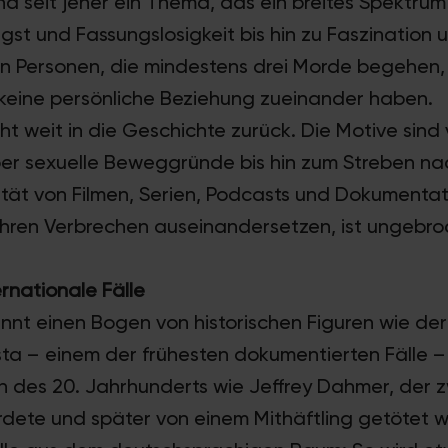
d seit jeher ein Thema, das ein breites Spektru
gst und Fassungslosigkeit bis hin zu Faszination u
n Personen, die mindestens drei Morde begehen,
 keine persönliche Beziehung zueinander haben.
 weit in die Geschichte zurück. Die Motive sind v
ber sexuelle Beweggründe bis hin zum Streben n
tät von Filmen, Serien, Podcasts und Dokumentati
ihren Verbrechen auseinandersetzen, ist ungebro
ernationale Fälle
annt einen Bogen von historischen Figuren wie de
ta – einem der frühesten dokumentierten Fälle – 
n des 20. Jahrhunderts wie Jeffrey Dahmer, der 
rdete und später von einem Mithäftling getötet w