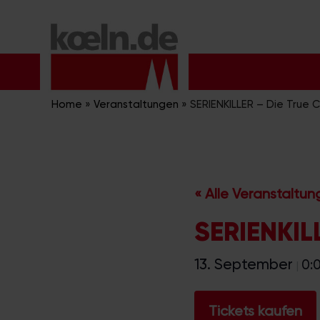
Zum
Inhalt
springen
Home
»
Veranstaltungen
»
SERIENKILLER – Die True C
« Alle Veranstaltu
SERIENKILL
13. September
0:
|
Tickets kaufen