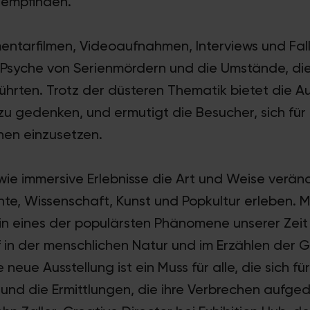
hempfinden.
tarfilmen, Videoaufnahmen, Interviews und Fal
e Psyche von Serienmördern und die Umstände, die
hrten. Trotz der düsteren Thematik bietet die A
u gedenken, und ermutigt die Besucher, sich für
nen einzusetzen.
 wie immersive Erlebnisse die Art und Weise verän
e, Wissenschaft, Kunst und Popkultur erleben. Mi
 in eines der populärsten Phänomene unserer Zeit
f in der menschlichen Natur und im Erzählen der 
e neue Ausstellung ist ein Muss für alle, die sich f
und die Ermittlungen, die ihre Verbrechen aufge