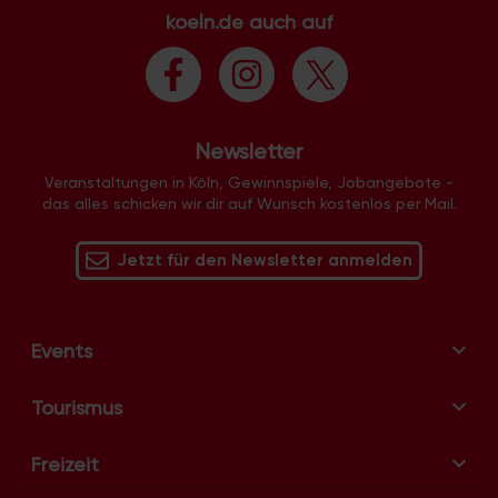
koeln.de auch auf
l
t
u
n
g
Newsletter
-
N
Veranstaltungen in Köln, Gewinnspiele, Jobangebote -
das alles schicken wir dir auf Wunsch kostenlos per Mail.
a
v
Jetzt für den Newsletter anmelden
i
g
a
t
Events
i
o
Tourismus
n
Freizeit