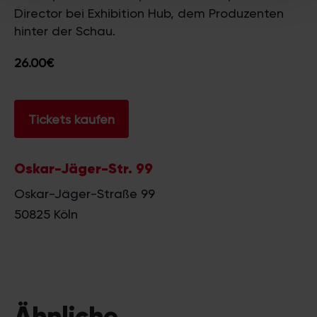
weiteren Daten zusammen, die Sie ihnen bereitgestellt
Director bei Exhibition Hub, dem Produzenten
haben oder die sie im Rahmen Ihrer Nutzung der Dienste
hinter der Schau.
gesammelt haben.
26.00€
Tickets kaufen
Oskar-Jäger-Str. 99
Oskar-Jäger-Straße 99
50825
Köln
Ähnliche