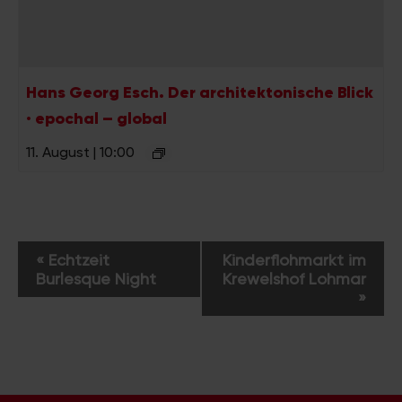
Hans Georg Esch. Der architektonische Blick
· epochal – global
11. August | 10:00
V
«
Echtzeit
Kinderflohmarkt im
e
Burlesque Night
Krewelshof Lohmar
r
»
a
n
s
t
a