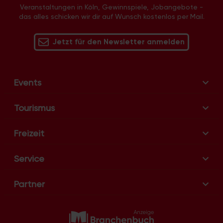
-
Veranstaltungen in Köln, Gewinnspiele, Jobangebote -
das alles schicken wir dir auf Wunsch kostenlos per Mail.
N
a
v
Jetzt für den Newsletter anmelden
i
g
a
Events
t
i
Tourismus
o
n
Freizeit
Service
Partner