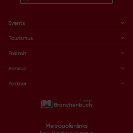
t
i
o
Events
n
Tourismus
Freizeit
Service
Partner
Metropolenlinks
Berlin
|
Hamburg
|
München