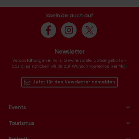
t
a
koeln.de auch auf
l
t
u
n
g
Newsletter
-
N
Veranstaltungen in Köln, Gewinnspiele, Jobangebote -
das alles schicken wir dir auf Wunsch kostenlos per Mail.
a
v
Jetzt für den Newsletter anmelden
i
g
a
t
Events
i
o
Tourismus
n
Freizeit