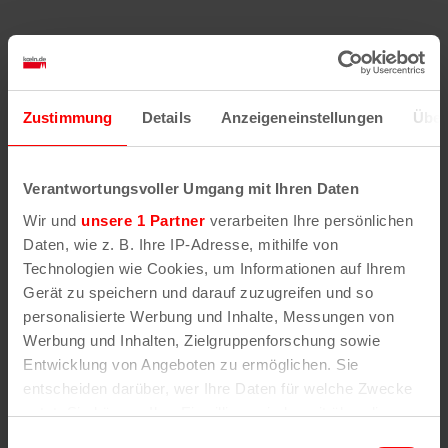
Ähnliche
Veranstaltungen
Zustimmung
Details
Anzeigeneinstellungen
Über
Verantwortungsvoller Umgang mit Ihren Daten
Wir und
unsere 1 Partner
verarbeiten Ihre persönlichen
Daten, wie z. B. Ihre IP-Adresse, mithilfe von
Technologien wie Cookies, um Informationen auf Ihrem
Gerät zu speichern und darauf zuzugreifen und so
personalisierte Werbung und Inhalte, Messungen von
Werbung und Inhalten, Zielgruppenforschung sowie
Entwicklung von Angeboten zu ermöglichen. Sie
entscheiden darüber, wer Ihre Daten für welche Zwecke
nutzt. Sie können Ihre Einwilligung jederzeit über die
Cookie-Erklärung oder durch Klicken auf das Privacy
Einwilligungsauswahl