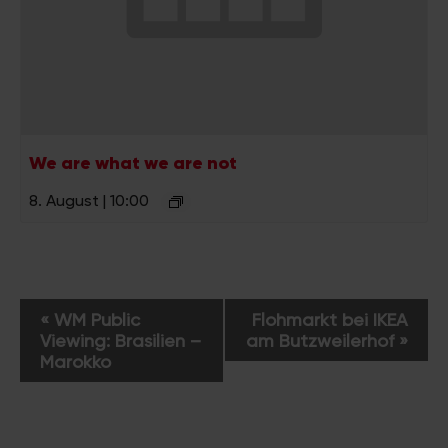
We are what we are not
8. August | 10:00
V
«
WM Public
Flohmarkt bei IKEA
e
Viewing: Brasilien –
am Butzweilerhof
»
r
Marokko
a
n
s