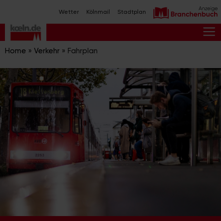
Zum
Wetter
Kölnmail
Stadtplan
Inhalt
springen
M
Home
»
Verkehr
»
Fahrplan