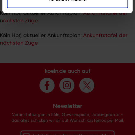
zu können und die Zugriffe auf unsere Website zu
analysieren. Außerdem geben wir Informationen zu Ihrer
Köln Hbf, aktueller Abfahrtsplan:
Abfahrtstafel der
Verwendung unserer Website an unsere Partner für
nächsten Züge
soziale Medien, Werbung und Analysen weiter. Unsere
Partner führen diese Informationen möglicherweise mit
Köln Hbf, aktueller Ankunftsplan:
Ankunftstafel der
weiteren Daten zusammen, die Sie ihnen bereitgestellt
nächsten Züge
haben oder die sie im Rahmen Ihrer Nutzung der Dienste
gesammelt haben.
koeln.de auch auf
Newsletter
Veranstaltungen in Köln, Gewinnspiele, Jobangebote -
das alles schicken wir dir auf Wunsch kostenlos per Mail.