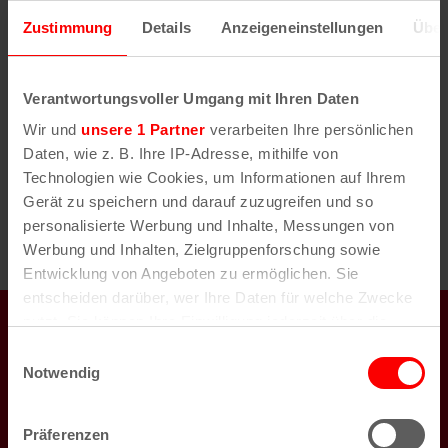
e
D
i
Zustimmung
Details
Anzeigeneinstellungen
Über
a
s
Heute
Nächste
Veranstaltungen
Vorherige
t
Veransta
u
Verantwortungsvoller Umgang mit Ihren Daten
m
Wir und
unsere 1 Partner
verarbeiten Ihre persönlichen
w
Daten, wie z. B. Ihre IP-Adresse, mithilfe von
ä
Technologien wie Cookies, um Informationen auf Ihrem
h
Gerät zu speichern und darauf zuzugreifen und so
l
personalisierte Werbung und Inhalte, Messungen von
e
Werbung und Inhalten, Zielgruppenforschung sowie
n
Entwicklung von Angeboten zu ermöglichen. Sie
.
entscheiden darüber, wer Ihre Daten für welche Zwecke
koeln.de auch auf
nutzt. Sie können Ihre Einwilligung jederzeit über die
Cookie-Erklärung oder durch Klicken auf das Privacy
Einwilligungsauswahl
Trigger Symbol ändern oder widerrufen
Notwendig
Wenn Sie es erlauben, würden wir auch gerne:
Newsletter
Präferenzen
Informationen über Ihre geografische Lage