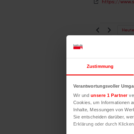
https://www.s
s
s
e
Heut
Es wurden
keine
Zustimmung
H
Ergebnisse
Vorherige
Vera
i
gefunden.
n
Verantwortungsvoller Umgan
w
Wir und
unsere 1 Partner
ver
e
Cookies, um Informationen a
i
Inhalte, Messungen von Werb
s
Sie entscheiden darüber, wer
Erklärung oder durch Klicken