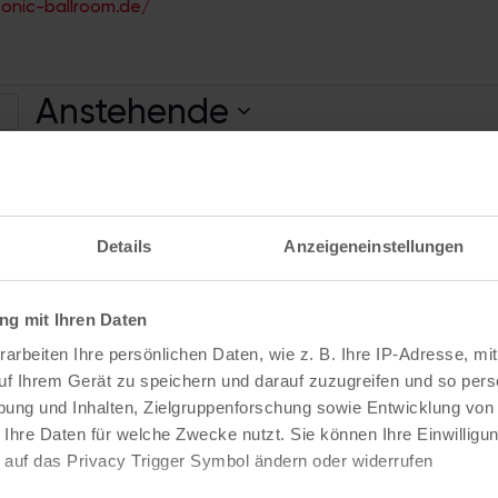
onic-ballroom.de/
Anstehende
e
D
a
t
Details
Anzeigeneinstellungen
u
nstaltungen
Nächste
V
m
g mit Ihren Daten
w
arbeiten Ihre persönlichen Daten, wie z. B. Ihre IP-Adresse, mit
ä
uf Ihrem Gerät zu speichern und darauf zuzugreifen und so pers
h
ung und Inhalten, Zielgruppenforschung sowie Entwicklung von
l
 Ihre Daten für welche Zwecke nutzt. Sie können Ihre Einwilligun
 auf das Privacy Trigger Symbol ändern oder widerrufen
e