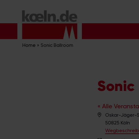
Zum
Inhalt
springen
Home
»
Sonic Ballroom
Sonic
« Alle Veranst
A
Oskar-Jäger-S
d
50825
Köln
r
Wegbeschrei
e