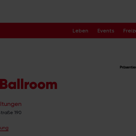
Leben
Events
Freiz
 Ballroom
altungen
traße 190
bung