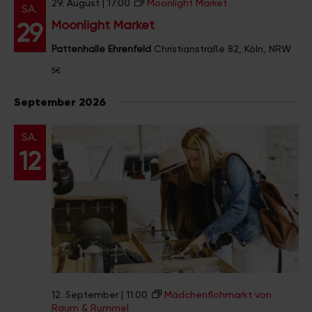
29. August | 17:00
Moonlight Market
SA.
Moonlight Market
29
Pattenhalle Ehrenfeld
Christianstraße 82, Köln, NRW
5€
September 2026
SA.
12
12. September | 11:00
Mädchenflohmarkt von
Raum & Rummel