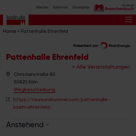
Zum
Wetter
Kölnmail
Stadtplan
Inhalt
springen
M
Home
»
Pattenhalle Ehrenfeld
Pattenhalle Ehrenfeld
« Alle Veranstaltungen
A
Christianstraße 82
d
50825
Köln
r
Wegbeschreibung
e
https://raumundrummel.com/pattenhalle-
s
koeln-ehrenfeld/
s
e
Anstehend
D