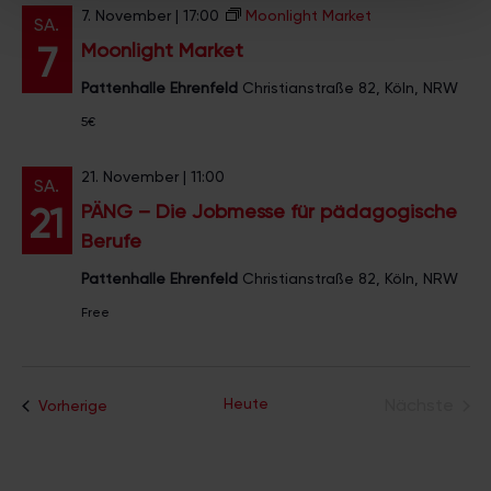
Partner führen diese Informationen möglicherweise mit
7. November | 17:00
Moonlight Market
SA.
weiteren Daten zusammen, die Sie ihnen bereitgestellt
Moonlight Market
7
haben oder die sie im Rahmen Ihrer Nutzung der Dienste
gesammelt haben.
Pattenhalle Ehrenfeld
Christianstraße 82, Köln, NRW
5€
21. November | 11:00
SA.
PÄNG – Die Jobmesse für pädagogische
21
Berufe
Pattenhalle Ehrenfeld
Christianstraße 82, Köln, NRW
Free
Heute
Nächste
Veranstaltungen
Vorherige
Veransta