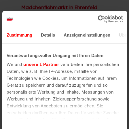
Mädchenflohmarkt in Ehrenfeld
Pattenhalle Ehrenfeld
Christianstraße 82, Köln, NRW
5€
Zustimmung
Details
Anzeigeneinstellungen
Über
16. September | 17:00
Moonlight Market
MI.
Moonlight Market
16
Verantwortungsvoller Umgang mit Ihren Daten
Pattenhalle Ehrenfeld
Christianstraße 82, Köln, NRW
Wir und
unsere 1 Partner
verarbeiten Ihre persönlichen
5€
Daten, wie z. B. Ihre IP-Adresse, mithilfe von
Technologien wie Cookies, um Informationen auf Ihrem
Oktober 2026
Gerät zu speichern und darauf zuzugreifen und so
personalisierte Werbung und Inhalte, Messungen von
26. Oktober | 17:00
Moonlight Market
MO.
Werbung und Inhalten, Zielgruppenforschung sowie
Moonlight Market
26
Entwicklung von Angeboten zu ermöglichen. Sie
entscheiden darüber, wer Ihre Daten für welche Zwecke
Pattenhalle Ehrenfeld
Christianstraße 82, Köln, NRW
nutzt. Sie können Ihre Einwilligung jederzeit über die
5€
Cookie-Erklärung oder durch Klicken auf das Privacy
Einwilligungsauswahl