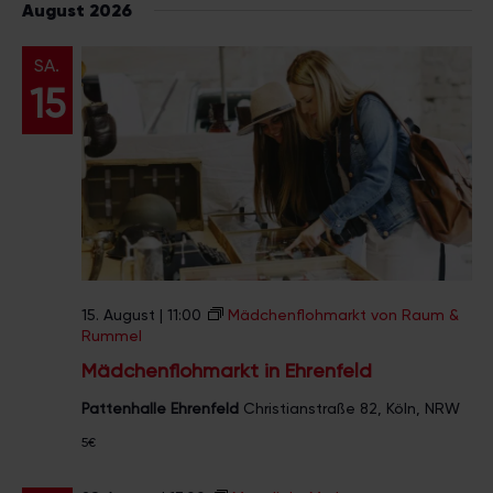
August 2026
a
t
SA.
u
15
m
w
ä
h
l
e
n
.
15. August | 11:00
Mädchenflohmarkt von Raum &
Rummel
Mädchenflohmarkt in Ehrenfeld
Pattenhalle Ehrenfeld
Christianstraße 82, Köln, NRW
5€