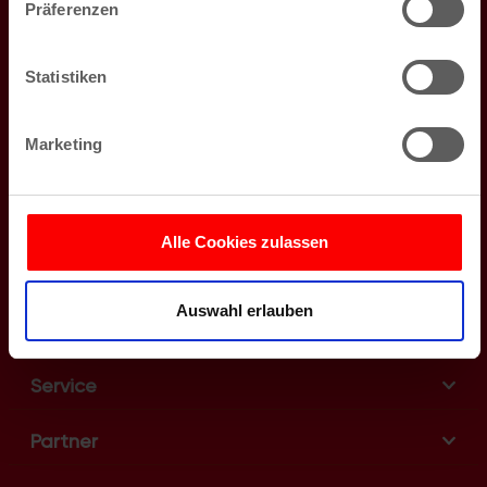
Präferenzen
Newsletter
Informationen über Ihre geografische Lage
erfassen, welche bis auf einige Meter genau sein
Veranstaltungen in Köln, Gewinnspiele, Jobangebote -
können
das alles schicken wir dir auf Wunsch kostenlos per Mail.
Statistiken
Ihr Gerät durch aktives Scannen nach bestimmten
Merkmalen (Fingerprinting) identifizieren
Jetzt für den Newsletter anmelden
Marketing
Erfahren Sie mehr darüber, wie Ihre persönlichen Daten
verarbeitet werden, und legen Sie Ihre Präferenzen im
Abschnitt Einzelheiten
fest.
Events
Alle Cookies zulassen
Wir verwenden Cookies, um Inhalte und Anzeigen zu
Tourismus
personalisieren, Funktionen für soziale Medien anbieten
Auswahl erlauben
zu können und die Zugriffe auf unsere Website zu
Freizeit
analysieren. Außerdem geben wir Informationen zu Ihrer
Verwendung unserer Website an unsere Partner für
Service
soziale Medien, Werbung und Analysen weiter. Unsere
Partner führen diese Informationen möglicherweise mit
Partner
weiteren Daten zusammen, die Sie ihnen bereitgestellt
haben oder die sie im Rahmen Ihrer Nutzung der Dienste