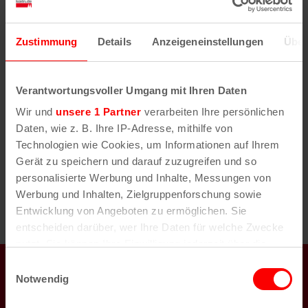
Ort für kulturelle Begegnungen und kreative
Ausdrucksformen.
Zustimmung
Details
Anzeigeneinstellungen
Über
Verantwortungsvoller Umgang mit Ihren Daten
Es wurden keine Ergebnisse gefunden.
H
i
Wir und
unsere 1 Partner
verarbeiten Ihre persönlichen
n
Daten, wie z. B. Ihre IP-Adresse, mithilfe von
Anstehende
w
Technologien wie Cookies, um Informationen auf Ihrem
e
D
Gerät zu speichern und darauf zuzugreifen und so
i
a
s
personalisierte Werbung und Inhalte, Messungen von
Vorherige
Heute
Nächste
t
Werbung und Inhalten, Zielgruppenforschung sowie
Veranstaltungen
Veransta
u
Entwicklung von Angeboten zu ermöglichen. Sie
m
entscheiden darüber, wer Ihre Daten für welche Zwecke
w
nutzt. Sie können Ihre Einwilligung jederzeit über die
ä
Cookie-Erklärung oder durch Klicken auf das Privacy
koeln.de auch auf
Einwilligungsauswahl
h
Trigger Symbol ändern oder widerrufen
Notwendig
l