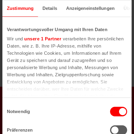
Anstehende
w
Zustimmung
Details
Anzeigeneinstellungen
Über
e
D
i
a
s
Vorherige
Heute
Nächste
t
Verantwortungsvoller Umgang mit Ihren Daten
Veranstaltungen
Veransta
u
Wir und
unsere 1 Partner
verarbeiten Ihre persönlichen
m
Daten, wie z. B. Ihre IP-Adresse, mithilfe von
w
Technologien wie Cookies, um Informationen auf Ihrem
ä
Gerät zu speichern und darauf zuzugreifen und so
h
personalisierte Werbung und Inhalte, Messungen von
l
Werbung und Inhalten, Zielgruppenforschung sowie
e
Entwicklung von Angeboten zu ermöglichen. Sie
n
entscheiden darüber, wer Ihre Daten für welche Zwecke
.
koeln.de auch auf
nutzt. Sie können Ihre Einwilligung jederzeit über die
Cookie-Erklärung oder durch Klicken auf das Privacy
Einwilligungsauswahl
Trigger Symbol ändern oder widerrufen
Notwendig
Wenn Sie es erlauben, würden wir auch gerne:
Newsletter
Präferenzen
Informationen über Ihre geografische Lage