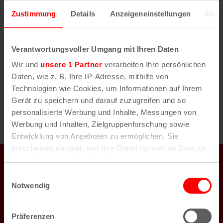
Anstehende
w
Zustimmung
Details
Anzeigeneinstellungen
Über
e
D
i
a
s
Vorherige
Heute
Nächste
t
Verantwortungsvoller Umgang mit Ihren Daten
Veranstaltungen
Veransta
u
Wir und
unsere 1 Partner
verarbeiten Ihre persönlichen
m
Daten, wie z. B. Ihre IP-Adresse, mithilfe von
w
Technologien wie Cookies, um Informationen auf Ihrem
ä
Gerät zu speichern und darauf zuzugreifen und so
h
personalisierte Werbung und Inhalte, Messungen von
l
Werbung und Inhalten, Zielgruppenforschung sowie
e
Entwicklung von Angeboten zu ermöglichen. Sie
n
entscheiden darüber, wer Ihre Daten für welche Zwecke
.
koeln.de auch auf
nutzt. Sie können Ihre Einwilligung jederzeit über die
Cookie-Erklärung oder durch Klicken auf das Privacy
Einwilligungsauswahl
Trigger Symbol ändern oder widerrufen
Notwendig
Wenn Sie es erlauben, würden wir auch gerne:
Newsletter
Präferenzen
Informationen über Ihre geografische Lage