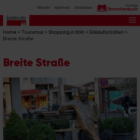
Zum
Wetter
Kölnmail
Stadtplan
Inhalt
springen
M
Home
»
Tourismus
»
Shopping in Köln
»
Einkaufsstraßen
»
Breite Straße
Breite Straße