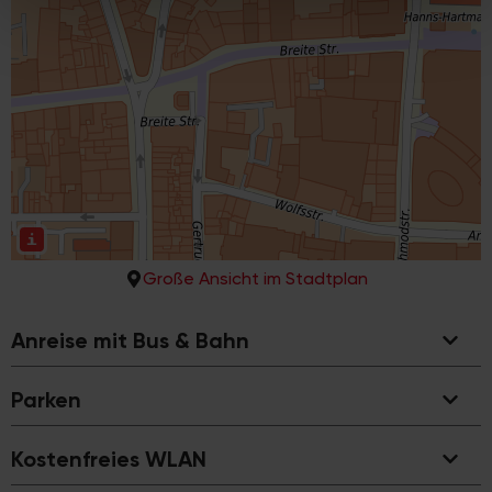
soziale Medien, Werbung und Analysen weiter. Unsere
Partner führen diese Informationen möglicherweise mit
weiteren Daten zusammen, die Sie ihnen bereitgestellt
haben oder die sie im Rahmen Ihrer Nutzung der Dienste
gesammelt haben.
Große Ansicht im Stadtplan
Anreise mit Bus & Bahn
Parken
Kostenfreies WLAN