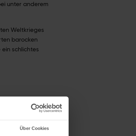
bei unter anderem
iten Weltkrieges
rten barocken
ein schlichtes
(
Stadtplan
)
Über Cookies