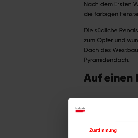
Nach dem Ersten W
die farbigen Fenst
Die südliche Renai
zum Opfer und wurd
Dach des Westbaus 
Pyramidendach.
Auf einen 
Name
Wo
Zustimmung