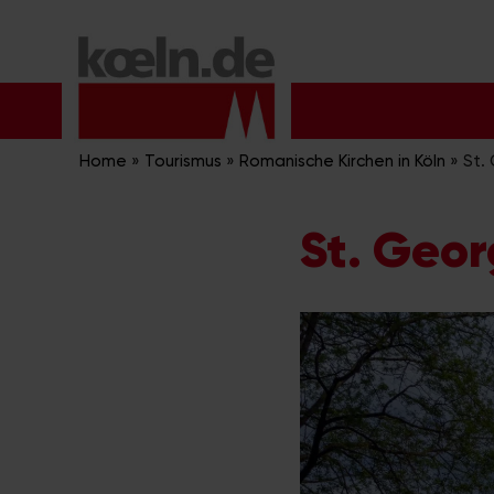
Zum
Inhalt
springen
Home
»
Tourismus
»
Romanische Kirchen in Köln
»
St.
St. Geor