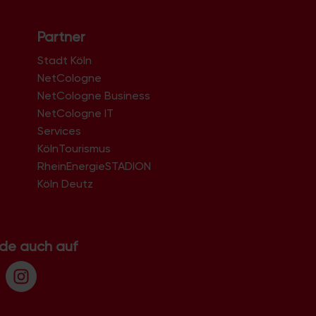
Partner
Stadt Köln
NetCologne
NetCologne Business
NetCologne IT
n
Services
KölnTourismus
RheinEnergieSTADION
Köln Deutz
.de auch auf