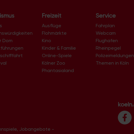
ismus
Freizeit
Service
s
Ausflüge
Fahrplan
nswürdigkeiten
Flohmärkte
Webcam
er Dom
Kino
Flughafen
tführungen
Kinder & Familie
Rheinpegel
schifffahrt
Online-Spiele
Polizeimeldunge
val
Kölner Zoo
Themen in Köln
Phantasialand
koeln
innspiele, Jobangebote -