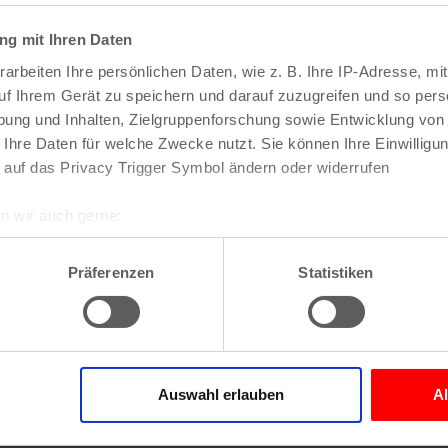
Bahn: (H) Severin
g mit Ihren Daten
Bus: (H) Mühlenba
arbeiten Ihre persönlichen Daten, wie z. B. Ihre IP-Adresse, mit
uf Ihrem Gerät zu speichern und darauf zuzugreifen und so pers
ung und Inhalten, Zielgruppenforschung sowie Entwicklung von
 Ihre Daten für welche Zwecke nutzt. Sie können Ihre Einwilligun
St. Georg
 auf das Privacy Trigger Symbol ändern oder widerrufen
n wir auch gerne:
re geografische Lage erfassen, welche bis auf einige Meter gen
he Kirchen
es Scannen nach bestimmten Merkmalen (Fingerprinting) identifi
Präferenzen
Statistiken
ie Ihre persönlichen Daten verarbeitet werden, und legen Sie I
nhalte und Anzeigen zu personalisieren, Funktionen für soziale
Website zu analysieren. Außerdem geben wir Informationen zu I
Auswahl erlauben
A
r soziale Medien, Werbung und Analysen weiter. Unsere Partner
 Daten zusammen, die Sie ihnen bereitgestellt haben oder die s