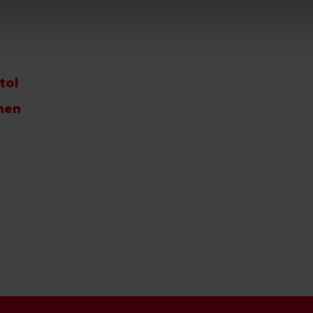
n.
tol
chen