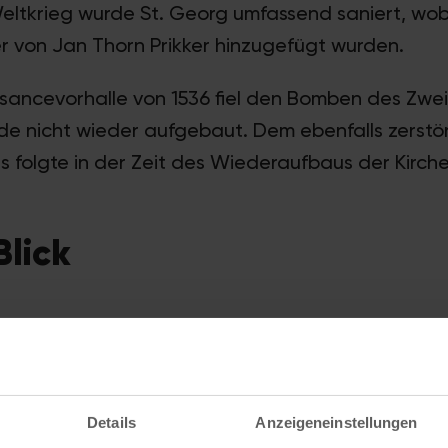
eltkrieg wurde St. Georg umfassend saniert, wo
er von Jan Thorn Prikker hinzugefügt wurden.
ssancevorhalle von 1536 fiel den Bomben des Zwe
e nicht wieder aufgebaut. Dem ebenfalls zerstö
folgte in der Zeit des Wiederaufbaus der Kirche 
Blick
St. Georg
Georgspl. 17, 50676 Köln 
Details
Anzeigeneinstellungen