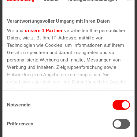
Conin-Str. 10
11.11.2025
FRÖBEL KiGa An
17:30
Kita-
Verantwortungsvoller Umgang mit Ihren Daten
St. Peter,
Wir und
unsere 1 Partner
verarbeiten Ihre persönlichen
Schönsteinstr. 24
Daten, wie z. B. Ihre IP-Adresse, mithilfe von
Technologien wie Cookies, um Informationen auf Ihrem
11.11.2025
Kita „Die wilden
17:00
Schum
Gerät zu speichern und darauf zuzugreifen und so
Füchse“
65
personalisierte Werbung und Inhalte, Messungen von
Schumacherring
Werbung und Inhalten, Zielgruppenforschung sowie
65
Entwicklung von Angeboten zu ermöglichen. Sie
entscheiden darüber, wer Ihre Daten für welche Zwecke
11.11.2025
St. TE f. Kinder,
17.30
KiGa-
nutzt. Sie können Ihre Einwilligung jederzeit über die
Rochusstr. 145
Cookie-Erklärung oder durch Klicken auf das Privacy
Einwilligungsauswahl
Trigger Symbol ändern oder widerrufen
Notwendig
12.11.2025
GGS
17:00
Schul
Lindenbornschule
Wenn Sie es erlauben, würden wir auch gerne:
KGS Vincenz-
Präferenzen
Informationen über Ihre geografische Lage
Statz
erfassen, welche bis auf einige Meter genau sein