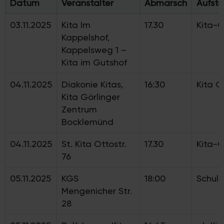
Datum
Veranstalter
Abmarsch
Aufste
03.11.2025
Kita Im
17.30
Kita-
Kappelshof,
Kappelsweg 1 –
Kita im Gutshof
04.11.2025
Diakonie Kitas,
16:30
Kita 
Kita Görlinger
Zentrum
Bocklemünd
04.11.2025
St. Kita Ottostr.
17.30
Kita-
76
05.11.2025
KGS
18:00
Schul
Mengenicher Str.
28