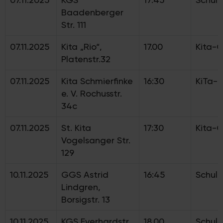
Baadenberger
Str. 111
07.11.2025
Kita „Rio“,
17.00
Kita-
Platenstr.32
07.11.2025
Kita Schmierfinke
16:30
KiTa-
e. V. Rochusstr.
34c
07.11.2025
St. Kita
17:30
Kita-
Vogelsanger Str.
129
10.11.2025
GGS Astrid
16:45
Schul
Lindgren,
Borsigstr. 13
10.11.2025
KGS Everhardstr.
18.00
Schul