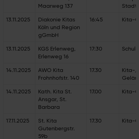
Maarweg 137
Stadt
13.11.2025
Diakonie Kitas
16:45
Kita-
Köln und Region
gGmbH
13.11.2025
KGS Erlenweg,
17:30
Schulh
Erlenweg 16
14.11.2025
AWO Kita
17.30
Kita-
Frohnhofstr. 140
Gelän
14.11.2025
Kath. Kita St.
17.00
Kita-
Ansgar, St.
Barbara
17.11.2025
St. Kita
17.30
Kita-
Gutenbergstr.
59b