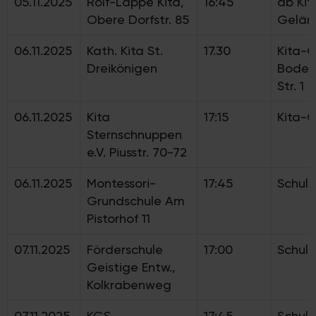
05.11.2025
Rolf-Lappe Kita,
16:45
ab Kit
Obere Dorfstr. 85
Gelän
06.11.2025
Kath. Kita St.
17.30
Kita-
Dreikönigen
Boden
Str. 1
06.11.2025
Kita
17:15
Kita-
Sternschnuppen
e.V. Piusstr. 70-72
06.11.2025
Montessori-
17:45
Schul
Grundschule Am
Pistorhof 11
07.11.2025
Förderschule
17:00
Schul
Geistige Entw.,
Kolkrabenweg
07.11.2025
KGS
17:45
Schul