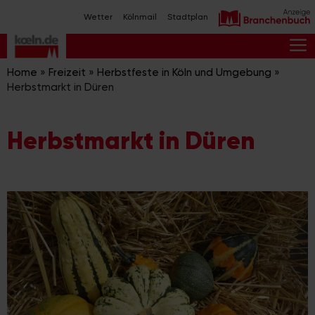
Zum
Wetter
Kölnmail
Stadtplan
Inhalt
springen
M
Home
»
Freizeit
»
Herbstfeste in Köln und Umgebung
»
Herbstmarkt in Düren
Herbstmarkt in Düren