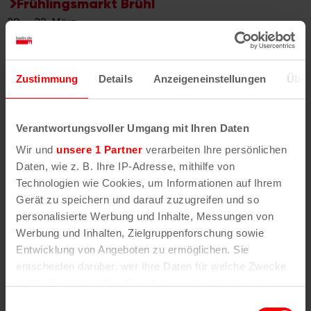
Frühlingsmarkt Brühl
20. - 22. März
Krewelshofer Tulpenschau am See
ab 28. März
Zustimmung
Details
Anzeigeneinstellungen
Über
Frühlingsbunt Bad Neuenahr-Ahrweiler
28. + 29. März
Verantwortungsvoller Umgang mit Ihren Daten
Frühlingsfest Hückeswagen
Wir und
unsere 1 Partner
verarbeiten Ihre persönlichen
29. März
Daten, wie z. B. Ihre IP-Adresse, mithilfe von
Ostermarkt in Kaarst
Technologien wie Cookies, um Informationen auf Ihrem
15. März
Gerät zu speichern und darauf zuzugreifen und so
personalisierte Werbung und Inhalte, Messungen von
Frühlingsfest in Jülich
Werbung und Inhalten, Zielgruppenforschung sowie
29. März
Entwicklung von Angeboten zu ermöglichen. Sie
entscheiden darüber, wer Ihre Daten für welche Zwecke
Frühlingsmarkt auf Schloss Paffendorf
nutzt. Sie können Ihre Einwilligung jederzeit über die
28. + 29. März
Cookie-Erklärung oder durch Klicken auf das Privacy
Einwilligungsauswahl