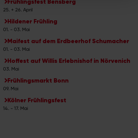
Frühlingsfest Bensberg
weiteren Daten zusammen, die Sie ihnen bereitgestellt
25. + 26. April
haben oder die sie im Rahmen Ihrer Nutzung der Dienste
Hildener Frühling
gesammelt haben.
01. - 03. Mai
Maifest auf dem Erdbeerhof Schumacher
01. - 03. Mai
Hoffest auf Willis Erlebnishof in Nörvenich
03. Mai
Frühlingsmarkt Bonn
09. Mai
Kölner Frühlingsfest
14. - 17. Mai