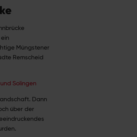
cke
ahnbrücke
 ein
chtige Müngstener
Städte Remscheid
und Solingen
 Landschaft. Dann
hoch über der
beeindruckendes
urden.