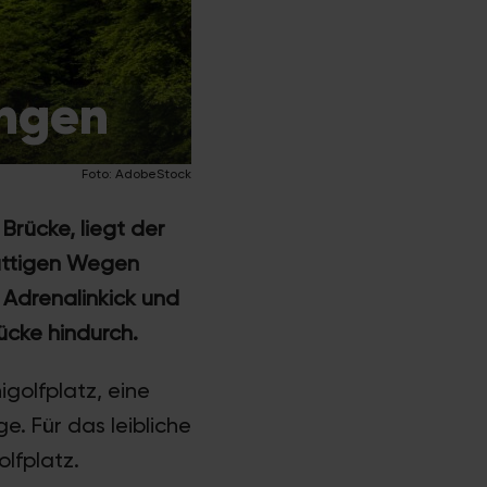
ingen
Foto: AdobeStock
rücke, liegt der
hattigen Wegen
 Adrenalinkick und
ücke hindurch.
igolfplatz, eine
. Für das leibliche
lfplatz.