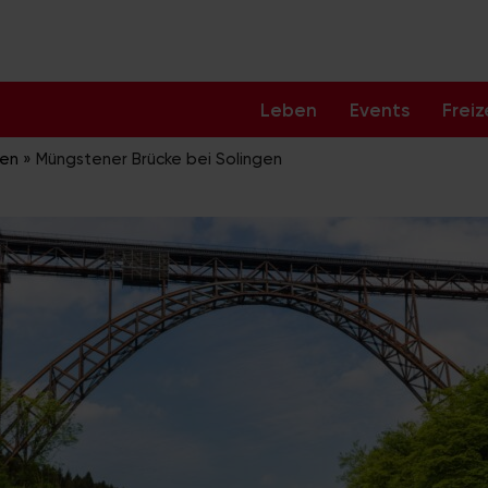
Leben
Events
Freiz
ben
»
Müngstener Brücke bei Solingen