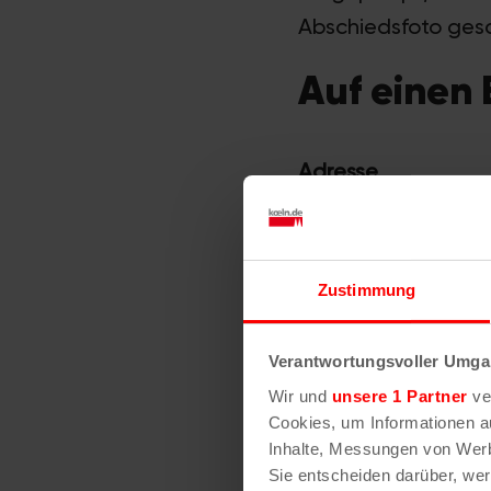
Abschiedsfoto gesc
Auf einen 
Adresse
Zustimmung
Verantwortungsvoller Umgan
Entfernung vom Kö
Wir und
unsere 1 Partner
ver
Cookies, um Informationen a
Inhalte, Messungen von Werb
Fahrzeit vom Köln
Sie entscheiden darüber, wer