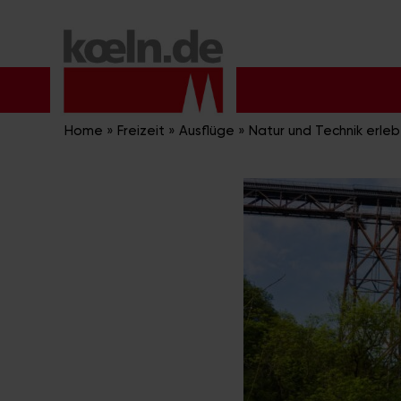
Zum
Inhalt
springen
Home
»
Freizeit
»
Ausflüge
»
Natur und Technik erle