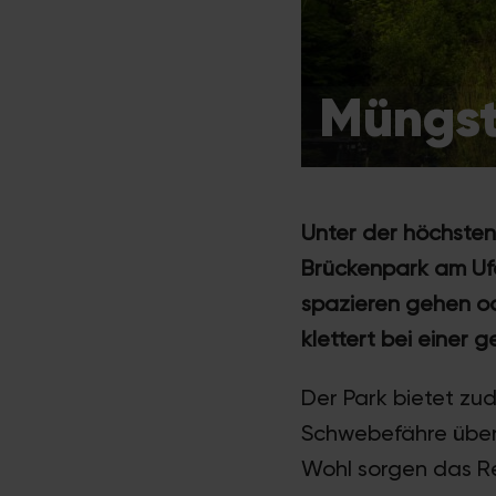
Müngst
Unter der höchsten
Brückenpark am Ufe
spazieren gehen od
klettert bei einer 
Der Park bietet zud
Schwebefähre über 
Wohl sorgen das Re