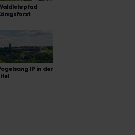
Waldlehrpfad
Königsforst
Vogelsang IP in der
ifel