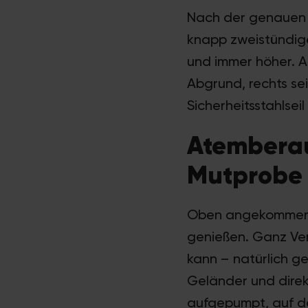
Nach der genauen E
knapp zweistündige
und immer höher. A
Abgrund, rechts se
Sicherheitsstahlsei
Atemberau
Mutprobe
Oben angekommen, 
genießen. Ganz Ve
kann – natürlich g
Geländer und direk
aufgepumpt, auf der