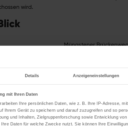
hossen wird.
Blick
Müngstener Brückenweg
42659
Solingen
Standort im Stadtplan
Details
Anzeigeneinstellungen
Zur Website
g mit Ihren Daten
lner Dom
50
km
arbeiten Ihre persönlichen Daten, wie z. B. Ihre IP-Adresse, mit
uf Ihrem Gerät zu speichern und darauf zuzugreifen und so pers
ung und Inhalten, Zielgruppenforschung sowie Entwicklung von
er Dom
50
min.
 Ihre Daten für welche Zwecke nutzt. Sie können Ihre Einwilligun