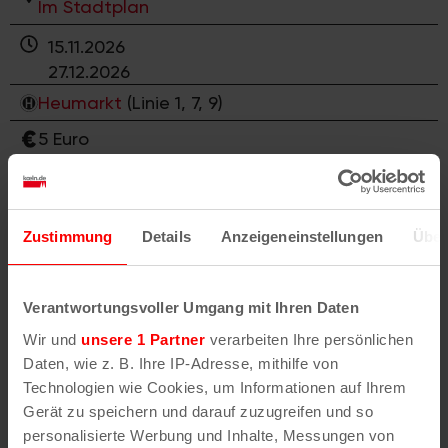
Im Stadtplan
15.11.2026
27.12.2026
Heumarkt
(Linie 1, 7, 9)
5 Euro
coelln-antik-design.de
Antikmarkt in der Flora
Zustimmung
Details
Anzeigeneinstellungen
Über
In dem traditionellen Prachtbau mit einem
wunderschönen Park im Botanischen Garten
Verantwortungsvoller Umgang mit Ihren Daten
erwartet die Besucher und Designliebhaber ein
Wir und
unsere 1 Partner
verarbeiten Ihre persönlichen
großes Angebot an hochwertigen Antiquitäten
Daten, wie z. B. Ihre IP-Adresse, mithilfe von
und ausgewählten Designklassikern aus dem 20.
Technologien wie Cookies, um Informationen auf Ihrem
Jahrhundert.
Gerät zu speichern und darauf zuzugreifen und so
personalisierte Werbung und Inhalte, Messungen von