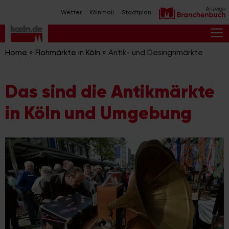
Zum
Wetter
Kölnmail
Stadtplan
Inhalt
springen
M
Home
»
Flohmärkte in Köln
»
Antik- und Desingnmärkte
Das sind die Antikmärkte
in Köln und Umgebung