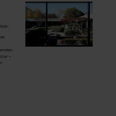
 Köln
das
usenden
ptur –
n