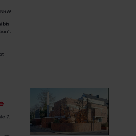
n, NRW
 bis
ion“.
ät
e
le 7,