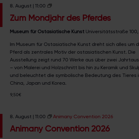
Z
8. August | 11:00
u
Zum Mondjahr des Pferdes
m
M
Museum für Ostasiatische Kunst
Universitätsstraße 100,
o
Im Museum für Ostasiatische Kunst dreht sich alles um 
n
Pferd als zentrales Motiv der ostasiatischen Kunst. Die
d
Ausstellung zeigt rund 70 Werke aus über zwei Jahrta
j
– von Malerei und Holzschnitt bis hin zu Keramik und Skul
a
und beleuchtet die symbolische Bedeutung des Tieres i
h
China, Japan und Korea.
r
d
9,50€
e
s
P
8. August | 11:00
Animany Convention 2026
f
Animany Convention 2026
e
r