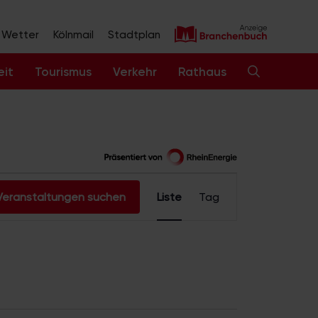
Wetter
Kölnmail
Stadtplan
eit
Tourismus
Verkehr
Rathaus
V
Veranstaltungen suchen
Liste
Tag
e
r
a
n
s
t