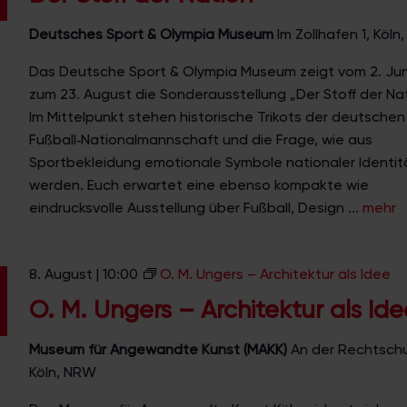
h
i
Deutsches Sport & Olympia Museum
Im Zollhafen 1, Köl
t
Das Deutsche Sport & Olympia Museum zeigt vom 2. Juni
e
zum 23. August die Sonderausstellung „Der Stoff der Nat
k
Im Mittelpunkt stehen historische Trikots der deutschen
t
Fußball‑Nationalmannschaft und die Frage, wie aus
o
Sportbekleidung emotionale Symbole nationaler Identit
n
werden. Euch erwartet eine ebenso kompakte wie
i
eindrucksvolle Ausstellung über Fußball, Design ...
mehr
s
c
h
8. August | 10:00
O. M. Ungers – Architektur als Idee
e
B
O. M. Ungers – Architektur als Ide
l
i
Museum für Angewandte Kunst (MAKK)
An der Rechtschu
c
Köln, NRW
k