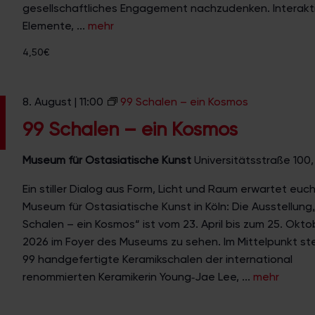
gesellschaftliches Engagement nachzudenken. Interakt
u
Elemente, ...
mehr
s
s
4,50€
t
e
l
8. August | 11:00
99 Schalen – ein Kosmos
l
99 Schalen – ein Kosmos
u
n
Museum für Ostasiatische Kunst
Universitätsstraße 100,
g
Ein stiller Dialog aus Form, Licht und Raum erwartet euch
Museum für Ostasiatische Kunst in Köln: Die Ausstellung
Schalen – ein Kosmos“ ist vom 23. April bis zum 25. Okto
2026 im Foyer des Museums zu sehen. Im Mittelpunkt s
99 handgefertigte Keramikschalen der international
renommierten Keramikerin Young‑Jae Lee, ...
mehr