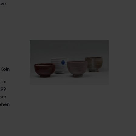
ive
 Köln
 im
„99
ber
tehen