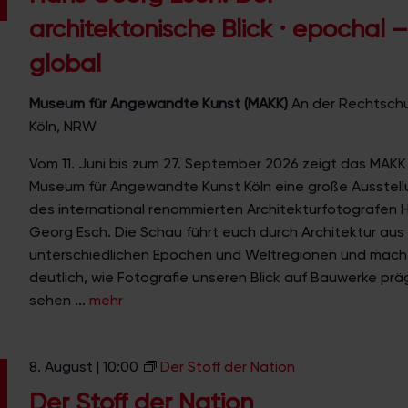
n
architektonische Blick · epochal –
s
G
global
e
o
Museum für Angewandte Kunst (MAKK)
An der Rechtschu
r
Köln, NRW
g
E
Vom 11. Juni bis zum 27. September 2026 zeigt das MAKK
s
Museum für Angewandte Kunst Köln eine große Ausstell
c
des international renommierten Architekturfotografen 
h
Georg Esch. Die Schau führt euch durch Architektur aus
.
unterschiedlichen Epochen und Weltregionen und mach
D
deutlich, wie Fotografie unseren Blick auf Bauwerke prä
e
sehen ...
mehr
r
a
8. August | 10:00
Der Stoff der Nation
r
c
Der Stoff der Nation