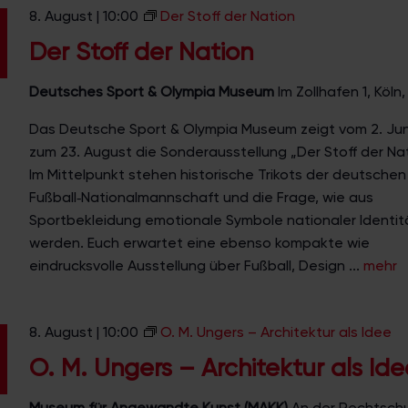
8. August | 10:00
Der Stoff der Nation
r
c
Der Stoff der Nation
h
i
Deutsches Sport & Olympia Museum
Im Zollhafen 1, Köl
t
Das Deutsche Sport & Olympia Museum zeigt vom 2. Juni
e
zum 23. August die Sonderausstellung „Der Stoff der Nat
k
Im Mittelpunkt stehen historische Trikots der deutschen
t
Fußball‑Nationalmannschaft und die Frage, wie aus
o
Sportbekleidung emotionale Symbole nationaler Identit
n
werden. Euch erwartet eine ebenso kompakte wie
i
eindrucksvolle Ausstellung über Fußball, Design ...
mehr
s
c
h
8. August | 10:00
O. M. Ungers – Architektur als Idee
e
B
O. M. Ungers – Architektur als Ide
l
i
Museum für Angewandte Kunst (MAKK)
An der Rechtschu