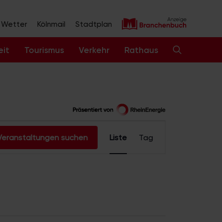
Wetter
Kölnmail
Stadtplan
eit
Tourismus
Verkehr
Rathaus
V
Veranstaltungen suchen
Liste
Tag
e
r
a
n
s
t