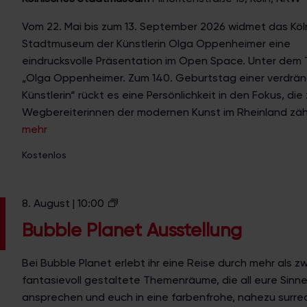
p
p
Vom 22. Mai bis zum 13. September 2026 widmet das Köl
e
Stadtmuseum der Künstlerin Olga Oppenheimer eine
n
eindrucksvolle Präsentation im Open Space. Unter dem T
h
„Olga Oppenheimer. Zum 140. Geburtstag einer verdrä
e
Künstlerin“ rückt es eine Persönlichkeit in den Fokus, die
i
Wegbereiterinnen der modernen Kunst im Rheinland zählt
m
mehr
e
r
Kostenlos
i
m
B
8. August | 10:00
K
u
ö
Bubble Planet Ausstellung
b
l
b
n
Bei Bubble Planet erlebt ihr eine Reise durch mehr als zw
l
i
fantasievoll gestaltete Themenräume, die all eure Sinn
e
s
ansprechen und euch in eine farbenfrohe, nahezu surre
P