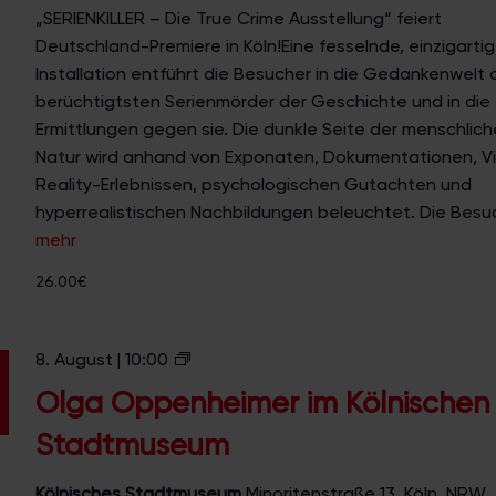
„SERIENKILLER – Die True Crime Ausstellung“ feiert
Deutschland-Premiere in Köln!Eine fesselnde, einzigarti
Installation entführt die Besucher in die Gedankenwelt 
berüchtigtsten Serienmörder der Geschichte und in die
Ermittlungen gegen sie. Die dunkle Seite der menschlic
Natur wird anhand von Exponaten, Dokumentationen, Vi
Reality-Erlebnissen, psychologischen Gutachten und
hyperrealistischen Nachbildungen beleuchtet. Die Besuch
mehr
26.00€
O
8. August | 10:00
l
Olga Oppenheimer im Kölnischen
g
Stadtmuseum
a
O
Kölnisches Stadtmuseum
Minoritenstraße 13, Köln, NRW