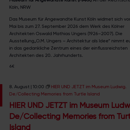
c
Köln, NRW
k
Das Museum für Angewandte Kunst Köln widmet sich vo
–
Mai bis zum 27. September 2026 dem Werk des Kölner
e
Architekten Oswald Mathias Ungers (1926–2007). Die
p
Ausstellung„O.M. Ungers – Architektur als Idee“ nimmt e
o
in das gedankliche Zentrum eines der einflussreichsten
c
Architekten des 20. Jahrhunderts.
h
a
6€
l
–
g
8. August | 10:00
HIER UND JETZT im Museum Ludwig.
l
De/Collecting Memories from Turtle Island
o
HIER UND JETZT im Museum Ludw
b
De/Collecting Memories from Turt
a
l
Island