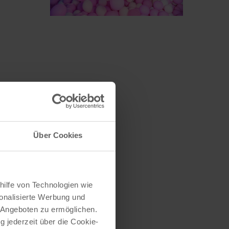
ln,
Über Cookies
rauch-
euch
as,
hilfe von Technologien wie
nstler
onalisierte Werbung und
 Angeboten zu ermöglichen.
g jederzeit über die Cookie-