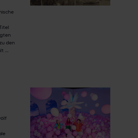
nische
itel
ngten
 zu den
 ...
ölf
e
ale