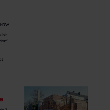
n, NRW
 bis
ion“.
ät
e
le 7,