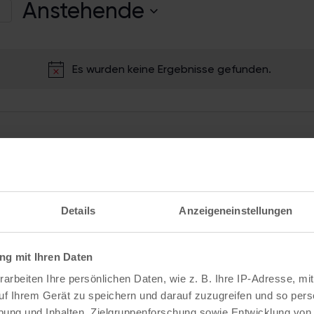
Anstehende
e
D
a
Es wurden keine Ergebnisse gefunden.
H
t
i
u
n
m
w
nstaltungen
Nächste
V
e
a
i
u
s
s
Details
Anzeigeneinstellungen
w
ä
g mit Ihren Daten
h
arbeiten Ihre persönlichen Daten, wie z. B. Ihre IP-Adresse, mit
l
uf Ihrem Gerät zu speichern und darauf zuzugreifen und so pers
e
ung und Inhalten, Zielgruppenforschung sowie Entwicklung von