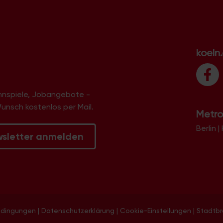
koeln
innspiele, Jobangebote -
Wunsch kostenlos per Mail.
Metro
Berlin
|
wsletter anmelden
edingungen
|
Datenschutzerklärung
|
Cookie-Einstellungen
|
Stadtb