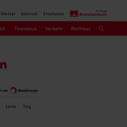
Wetter
Kölnmail
Stadtplan
eit
Tourismus
Verkehr
Rathaus
en
V
Liste
Tag
e
r
a