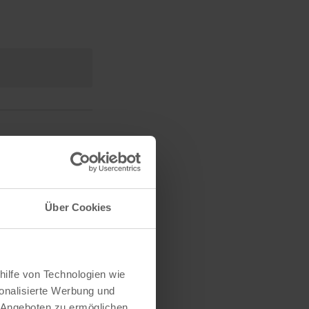
n
s
t
a
l
t
u
eranstaltungen
n
g
A
n
Über Cookies
s
i
c
hilfe von Technologien wie
h
onalisierte Werbung und
t
 Angeboten zu ermöglichen.