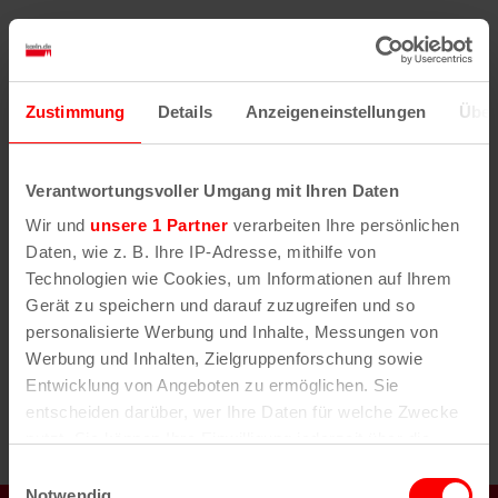
u
m
s
n
m
e
t
s
a
n
a
f
u
t
l
a
Zustimmung
Details
Anzeigeneinstellungen
Über
s
a
t
s
w
u
s
l
ä
n
u
Verantwortungsvoller Umgang mit Ihren Daten
t
h
n
g
g
Wir und
unsere 1 Partner
verarbeiten Ihre persönlichen
u
l
A
Daten, wie z. B. Ihre IP-Adresse, mithilfe von
e
n
n
Technologien wie Cookies, um Informationen auf Ihrem
n
s
g
Gerät zu speichern und darauf zuzugreifen und so
i
.
e
personalisierte Werbung und Inhalte, Messungen von
c
Werbung und Inhalten, Zielgruppenforschung sowie
h
n
Entwicklung von Angeboten zu ermöglichen. Sie
t
S
entscheiden darüber, wer Ihre Daten für welche Zwecke
e
u
nutzt. Sie können Ihre Einwilligung jederzeit über die
n
Cookie-Erklärung oder durch Klicken auf das Privacy
c
-
Einwilligungsauswahl
Trigger Symbol ändern oder widerrufen
Notwendig