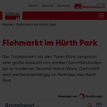
Zum
Wetter
Kölnmail
Stadtplan
Inhalt
springen
M
Home
»
Flohmarkt im Hürth Park
Flohmarkt im Hürth Park
Der Trödelmarkt vor den Toren Kölns verspricht
eine große Auswahl von antiken Sammlerstücken
bis zu moderner Second-Hand-Ware. Getrödelt
wird wetterunabhängig im Parkhaus des Hürth
Park.
Veranstaltungen
V
V
Anstehend
S