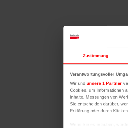
Ähnliche 
Zustimmung
Verantwortungsvoller Umgan
Wir und
unsere 1 Partner
ver
Cookies, um Informationen a
Inhalte, Messungen von Werb
Rose Tattoo – Rock
Sie entscheiden darüber, wer
Outlaws – One Las
Erklärung oder durch Klicken
7. August | 19:00
Wenn Sie es erlauben, würde