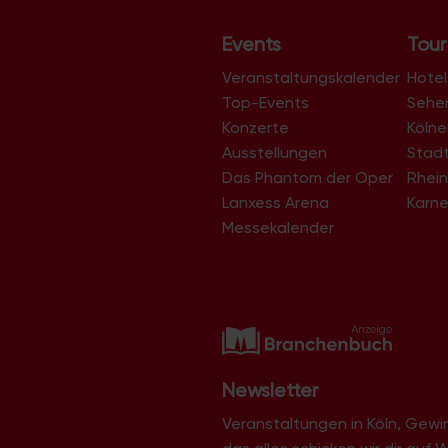
l
Events
Tour
t
Veranstaltungskalender
u
Hotel
Top-Events
Sehe
n
Konzerte
Köln
g
Ausstellungen
Stad
-
Das Phantom der Oper
Rhein
N
Lanxess Arena
Karne
a
Messekalender
v
i
g
a
t
i
Newsletter
o
Veranstaltungen in Köln, Gew
n