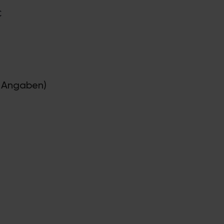
€
en Angaben)