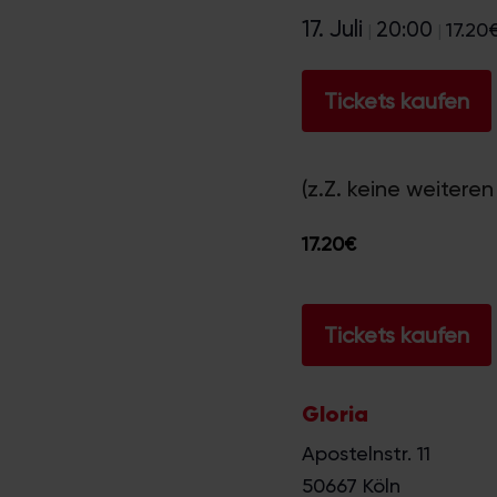
17. Juli
20:00
17.20
|
|
Tickets kaufen
(z.Z. keine weiter
17.20€
Tickets kaufen
Gloria
Apostelnstr. 11
50667
Köln