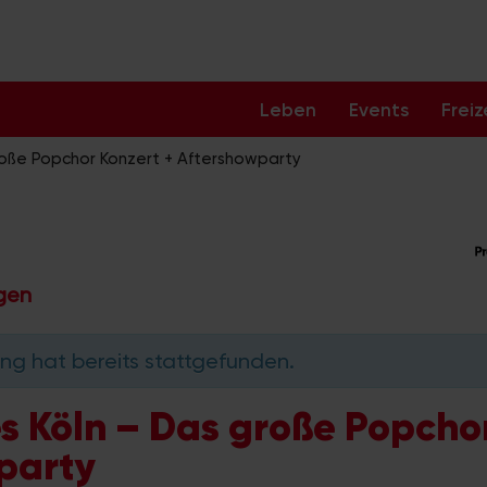
Leben
Events
Freiz
roße Popchor Konzert + Aftershowparty
ngen
ng hat bereits stattgefunden.
s Köln – Das große Popchor
party