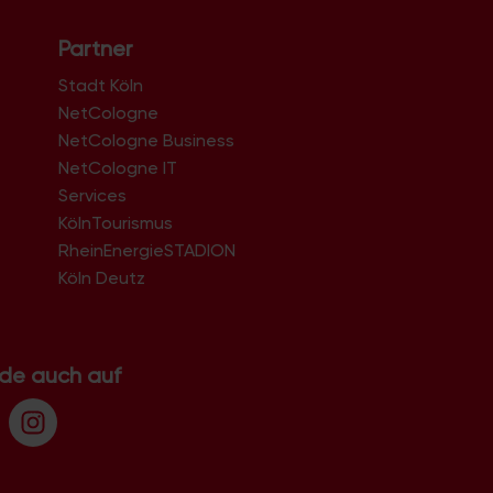
Partner
Stadt Köln
NetCologne
NetCologne Business
NetCologne IT
n
Services
KölnTourismus
RheinEnergieSTADION
Köln Deutz
.de auch auf