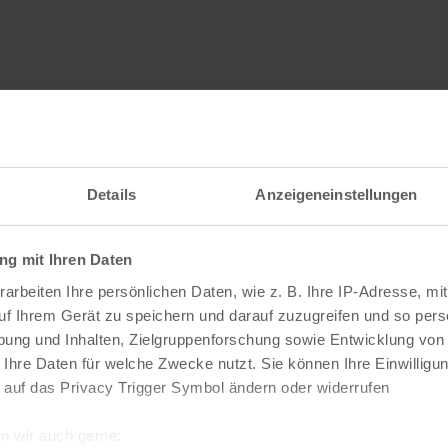
Veranstaltungen
Details
Anzeigeneinstellungen
g mit Ihren Daten
arbeiten Ihre persönlichen Daten, wie z. B. Ihre IP-Adresse, mit
uf Ihrem Gerät zu speichern und darauf zuzugreifen und so pers
ung und Inhalten, Zielgruppenforschung sowie Entwicklung von
nRoll
 Ihre Daten für welche Zwecke nutzt. Sie können Ihre Einwilligun
t Ride
 auf das Privacy Trigger Symbol ändern oder widerrufen
n wir auch gerne:
Testament + Supports:
Kittie + 