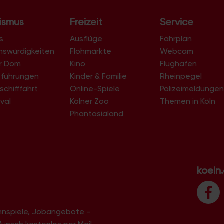
ismus
Freizeit
Service
s
Ausflüge
Fahrplan
nswürdigkeiten
Flohmärkte
Webcam
er Dom
Kino
Flughafen
tführungen
Kinder & Familie
Rheinpegel
schifffahrt
Online-Spiele
Polizeimeldunge
val
Kölner Zoo
Themen in Köln
Phantasialand
koeln
innspiele, Jobangebote -