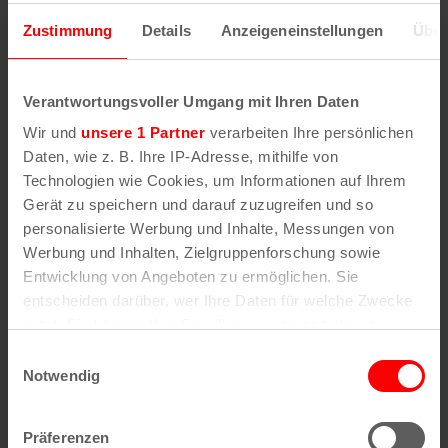
Zustimmung
Details
Anzeigeneinstellungen
Über
Veranstaltungen
Verantwortungsvoller Umgang mit Ihren Daten
Wir und
unsere 1 Partner
verarbeiten Ihre persönlichen
Daten, wie z. B. Ihre IP-Adresse, mithilfe von
Technologien wie Cookies, um Informationen auf Ihrem
Gerät zu speichern und darauf zuzugreifen und so
personalisierte Werbung und Inhalte, Messungen von
Werbung und Inhalten, Zielgruppenforschung sowie
Entwicklung von Angeboten zu ermöglichen. Sie
entscheiden darüber, wer Ihre Daten für welche Zwecke
nutzt. Sie können Ihre Einwilligung jederzeit über die
Cookie-Erklärung oder durch Klicken auf das Privacy
Einwilligungsauswahl
Trigger Symbol ändern oder widerrufen
Notwendig
Wenn Sie es erlauben, würden wir auch gerne:
Präferenzen