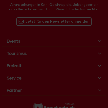
g
Veranstaltungen in Köln, Gewinnspiele, Jobangebote -
-
das alles schicken wir dir auf Wunsch kostenlos per Mail.
N
a
Jetzt für den Newsletter anmelden
v
i
g
Events
a
t
Tourismus
i
o
Freizeit
n
Service
Partner