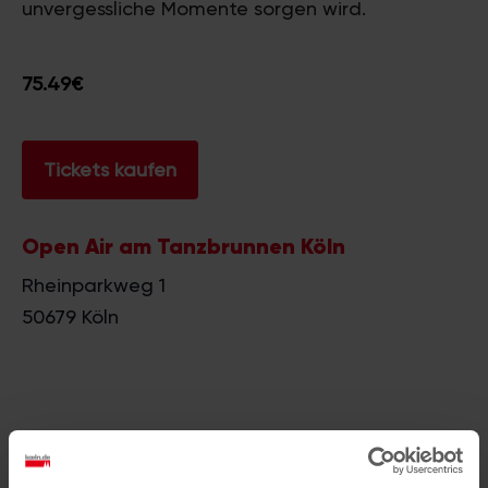
unvergessliche Momente sorgen wird.
75.49€
Tickets kaufen
Open Air am Tanzbrunnen Köln
Rheinparkweg 1
50679
Köln
Ähnliche