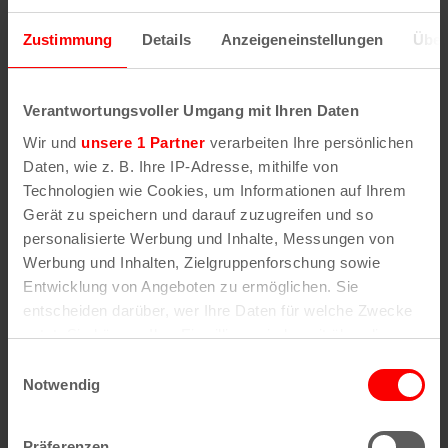
57.40€
Zustimmung
Details
Anzeigeneinstellungen
Über
Tickets kaufen
Verantwortungsvoller Umgang mit Ihren Daten
Wir und
unsere 1 Partner
verarbeiten Ihre persönlichen
Carlswerk Victoria
Daten, wie z. B. Ihre IP-Adresse, mithilfe von
Technologien wie Cookies, um Informationen auf Ihrem
Schanzenstr. 6 – 20, Gebäude 3.12
Gerät zu speichern und darauf zuzugreifen und so
51063
Köln
personalisierte Werbung und Inhalte, Messungen von
Werbung und Inhalten, Zielgruppenforschung sowie
Entwicklung von Angeboten zu ermöglichen. Sie
entscheiden darüber, wer Ihre Daten für welche Zwecke
nutzt. Sie können Ihre Einwilligung jederzeit über die
Cookie-Erklärung oder durch Klicken auf das Privacy
Ähnliche
Einwilligungsauswahl
Trigger Symbol ändern oder widerrufen
Notwendig
Veranstaltungen
Wenn Sie es erlauben, würden wir auch gerne:
Präferenzen