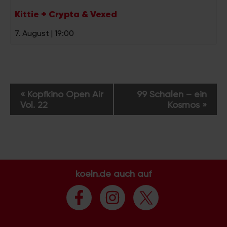
Kittie + Crypta & Vexed
7. August | 19:00
V
«
Kopfkino Open Air
99 Schalen – ein
e
Vol. 22
Kosmos
»
r
a
n
s
t
a
koeln.de auch auf
l
t
u
n