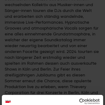
wechselnden Kollektiv aus Musiker-innen und
Sänger-innen touren die DJs durch die Welt
und erarbeiten sich ständig wandelnde,
immersive Live-Performances. Hypnotische
Grooves und atmosphärische Vocals sorgen für
eine alles einnehmende Grundatmosphäre, in
welcher der eigene Soundkatalog immer
wieder neuartig bearbeitet und von einer
anderen Facette gezeigt wird. 2024 tourten sie
nach längerer Zeit erstmalig wieder und
spielten im Rahmen dessen auch ausverkaufte
Shows in Köln und Berlin. Zur Feier ihres
dreißigjährigen Jubiläums gibt es diesen
Sommer erneut die Chance, diese opulente
Produktion live zu erleben, wenn Thievery
Corporation für drei Konzerte in Berlin, Köln und
Hamburg nach Deutschland kommen.