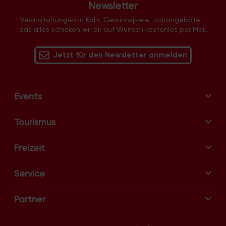
Newsletter
g
-
Veranstaltungen in Köln, Gewinnspiele, Jobangebote -
das alles schicken wir dir auf Wunsch kostenlos per Mail.
N
a
v
Jetzt für den Newsletter anmelden
i
g
a
Events
t
i
Tourismus
o
n
Freizeit
Service
Partner