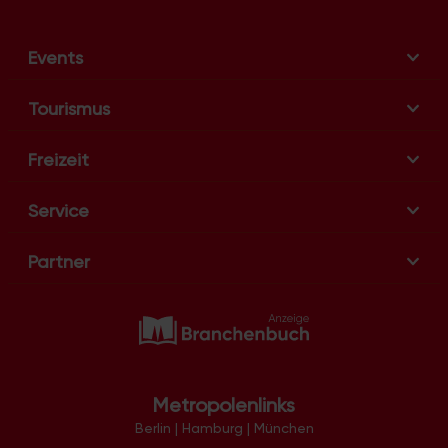
i
g
a
Events
t
i
Tourismus
o
n
Freizeit
Service
Partner
Metropolenlinks
Berlin
|
Hamburg
|
München