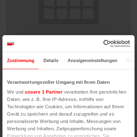
Zustimmung
Details
Anzeigeneinstellungen
Über
Ballets Jazz Montreal: DANCE ME
8. August | 15:00
Verantwortungsvoller Umgang mit Ihren Daten
Wir und
unsere 1 Partner
verarbeiten Ihre persönlichen
Daten, wie z. B. Ihre IP-Adresse, mithilfe von
Technologien wie Cookies, um Informationen auf Ihrem
Gerät zu speichern und darauf zuzugreifen und so
personalisierte Werbung und Inhalte, Messungen von
Werbung und Inhalten, Zielgruppenforschung sowie
Entwicklung von Angeboten zu ermöglichen. Sie