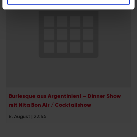
analysieren. Außerdem geben wir Informationen zu Ihrer
Verwendung unserer Website an unsere Partner für
soziale Medien, Werbung und Analysen weiter. Unsere
Partner führen diese Informationen möglicherweise mit
weiteren Daten zusammen, die Sie ihnen bereitgestellt
haben oder die sie im Rahmen Ihrer Nutzung der Dienste
gesammelt haben.
Burlesque aus Argentinien! – Dinner Show
mit Nita Bon Air / Cocktailshow
8. August | 22:45