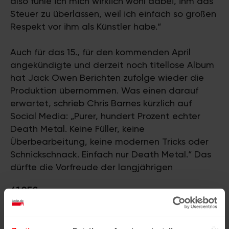
also fühle ich mich wirklich wohl dabei, ihm das
Steuer zu überlassen, weil ich einfach so großen
Respekt vor ihm als Künstler habe.“
Auch für das 15., für den kommenden April
angekündigte und derzeit noch titellose Album
hat Jack Owen Berichten zufolge wieder die
Produktion übernommen. Was einen darauf
erwartet, schrieb Chris Barnes kürzlich auf
Social Media: „Purer, hundert Prozent echter
Death Metal. Keine Füller, keine
Überbearbeitung, keine modernen Tricks oder
Schnickschnack. Einfach nur Death Metal.“ Das
dürfte die Vorfreude der langjährigen
41.05€