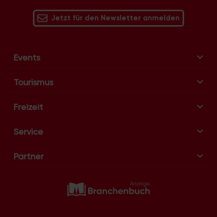
v
Jetzt für den Newsletter anmelden
i
g
a
t
Events
i
o
Tourismus
n
Freizeit
Service
Partner