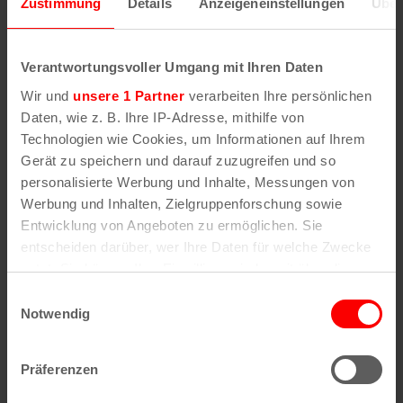
Tickets kaufen
Zustimmung
Details
Anzeigeneinstellungen
Über
Gebäude 9
Verantwortungsvoller Umgang mit Ihren Daten
Wir und
unsere 1 Partner
verarbeiten Ihre persönlichen
Deutz-Mülheimer Strasse 117 (ehemals 127)
Daten, wie z. B. Ihre IP-Adresse, mithilfe von
51063
Köln
Technologien wie Cookies, um Informationen auf Ihrem
Gerät zu speichern und darauf zuzugreifen und so
personalisierte Werbung und Inhalte, Messungen von
Werbung und Inhalten, Zielgruppenforschung sowie
Entwicklung von Angeboten zu ermöglichen. Sie
Ähnliche
entscheiden darüber, wer Ihre Daten für welche Zwecke
nutzt. Sie können Ihre Einwilligung jederzeit über die
Cookie-Erklärung oder durch Klicken auf das Privacy
Veranstaltungen
Einwilligungsauswahl
Trigger Symbol ändern oder widerrufen
Notwendig
Wenn Sie es erlauben, würden wir auch gerne:
Präferenzen
Informationen über Ihre geografische Lage
erfassen, welche bis auf einige Meter genau sein