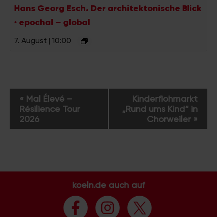
Hans Georg Esch. Der architektonische Blick
· epochal – global
7. August | 10:00
V
«
Mal Élevé –
Kinderflohmarkt
e
Résilience Tour
„Rund ums Kind“ in
r
2026
Chorweiler
»
a
n
s
t
a
koeln.de auch auf
l
t
u