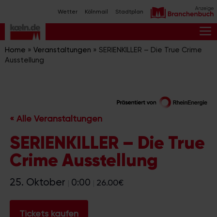
Zum
Wetter
Kölnmail
Stadtplan
Inhalt
springen
M
Home
»
Veranstaltungen
»
SERIENKILLER – Die True Crime
Ausstellung
« Alle Veranstaltungen
SERIENKILLER – Die True
Crime Ausstellung
25. Oktober
0:00
26.00€
|
|
Tickets kaufen