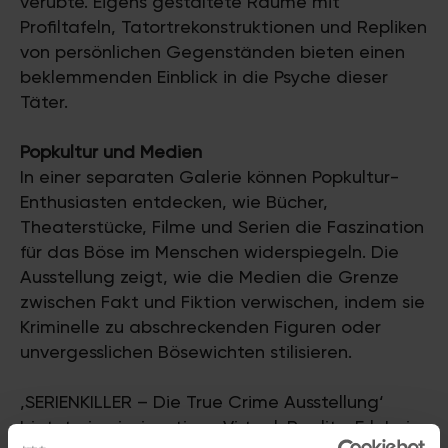
verübte. Eigens gestaltete Räume mit
Profiltafeln, Tatortrekonstruktionen und Repliken
von persönlichen Gegenständen bieten einen
beklemmenden Einblick in die Psyche dieser
Täter.
Popkultur und Medien
In einer separaten Galerie können Popkultur-
Enthusiasten entdecken, wie Bücher,
Theaterstücke, Filme und Serien die Faszination
für das Böse im Menschen widerspiegeln. Die
Ausstellung zeigt, wie die Medien die Grenze
zwischen Fakt und Fiktion verwischen, indem sie
Kriminelle zu abschreckenden Figuren oder
unvergesslichen Bösewichten stilisieren.
‚SERIENKILLER – Die True Crime Ausstellung‘
bietet ein einzigartiges Virtual-Reality-Erlebnis