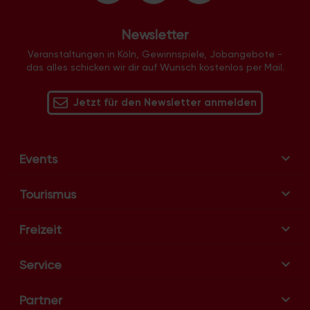
n
g
Newsletter
-
N
Veranstaltungen in Köln, Gewinnspiele, Jobangebote -
das alles schicken wir dir auf Wunsch kostenlos per Mail.
a
v
Jetzt für den Newsletter anmelden
i
g
a
t
Events
i
o
Tourismus
n
Freizeit
Service
Partner