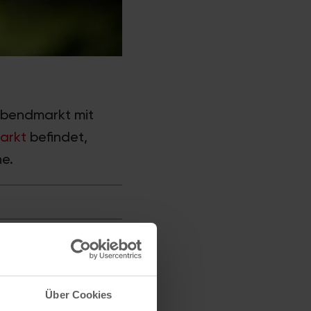
bendmarkt mit
arkt
befindet,
e.
Über Cookies