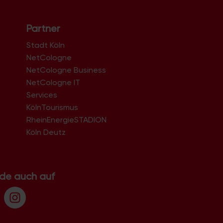
Partner
Stadt Köln
NetCologne
NetCologne Business
NetCologne IT
n
Services
KölnTourismus
RheinEnergieSTADION
Köln Deutz
.de auch auf