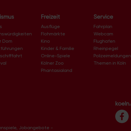
ismus
Freizeit
Service
s
Ausflüge
Fahrplan
nswürdigkeiten
Flohmärkte
Webcam
er Dom
Kino
Flughafen
tführungen
Kinder & Familie
Rheinpegel
schifffahrt
Online-Spiele
Polizeimeldunge
val
Kölner Zoo
Themen in Köln
Phantasialand
koeln
innspiele, Jobangebote -