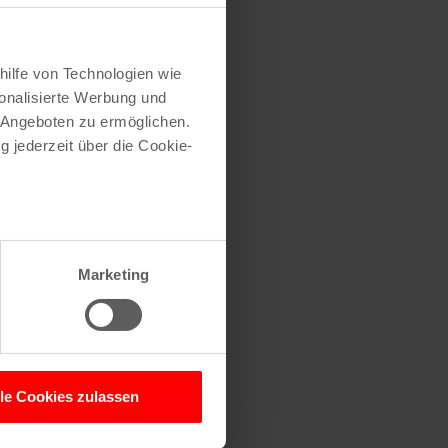
hilfe von Technologien wie
onalisierte Werbung und
 Angeboten zu ermöglichen.
g jederzeit über die Cookie-
au sein können
zieren
Marketing
hre Präferenzen im
Abschnitt
 Medien anbieten zu können
hrer Verwendung unserer
lle Cookies zulassen
 führen diese Informationen
ie im Rahmen Ihrer Nutzung