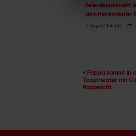
Feierabendmarkt a
der Dienste gesammelt habe
dem Hermeskeiler P
7. August | 16:00
V
«
Peppa kommt in d
Tanztheater mit C
e
Pappelotti
r
a
n
s
t
a