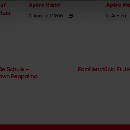
uf
Apéro Markt
Apéro Ma
n.
latz
7. August | 18:00
8. August |
ie Schule –
Familienstück: Et Je
lown Peppalina