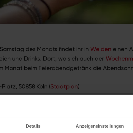
 Samstag des Monats findet ihr in
Weiden
einen A
eien und Drinks. Dort, wo sich auch der
Wochenm
 im Monat beim Feierabendgetränk die Abendsonn
-Platz, 50858 Köln (
Stadtplan
)
chlemmer- und Abendmarkt in Weiden
Details
Anzeigeneinstellungen