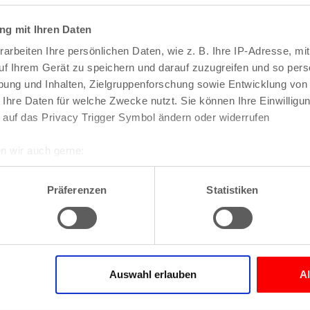
events 2026
g mit Ihren Daten
arbeiten Ihre persönlichen Daten, wie z. B. Ihre IP-Adresse, mit
uf Ihrem Gerät zu speichern und darauf zuzugreifen und so pers
ung und Inhalten, Zielgruppenforschung sowie Entwicklung von
 Ihre Daten für welche Zwecke nutzt. Sie können Ihre Einwilligun
 auf das Privacy Trigger Symbol ändern oder widerrufen
n wir auch gerne:
Veranstaltungen
re geografische Lage erfassen, welche bis auf einige Meter gen
es Scannen nach bestimmten Merkmalen (Fingerprinting) identifi
Präferenzen
Statistiken
ie Ihre persönlichen Daten verarbeitet werden, und legen Sie I
nhalte und Anzeigen zu personalisieren, Funktionen für soziale
Website zu analysieren. Außerdem geben wir Informationen zu I
Auswahl erlauben
A
r soziale Medien, Werbung und Analysen weiter. Unsere Partner
 Daten zusammen, die Sie ihnen bereitgestellt haben oder die s