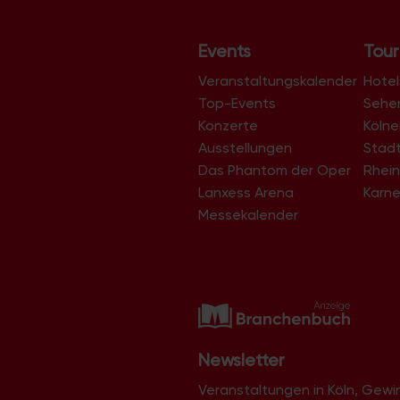
l
t
Events
Tour
u
Veranstaltungskalender
Hotel
n
Top-Events
Sehe
g
Konzerte
Köln
-
Ausstellungen
Stad
N
Das Phantom der Oper
Rhein
a
Lanxess Arena
Karne
v
Messekalender
i
g
a
t
i
Newsletter
o
n
Veranstaltungen in Köln, Gew