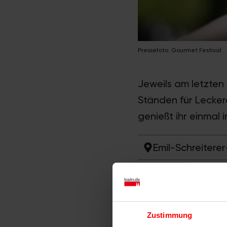
Pressefoto: Gourmet Festival
Jeweils am letzten
Ständen für Lecker
genießt ihr einmal
Emil-Schreiterer
16 – 22 Uhr
Mehr Infos zu:
S
Zustimmung