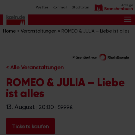
Zum
Wetter
Kölnmail
Stadtplan
Inhalt
springen
M
Home
»
Veranstaltungen
»
ROMEO & JULIA – Liebe ist alles
« Alle Veranstaltungen
ROMEO & JULIA – Liebe
ist alles
13. August
20:00
59.99€
|
|
Tickets kaufen