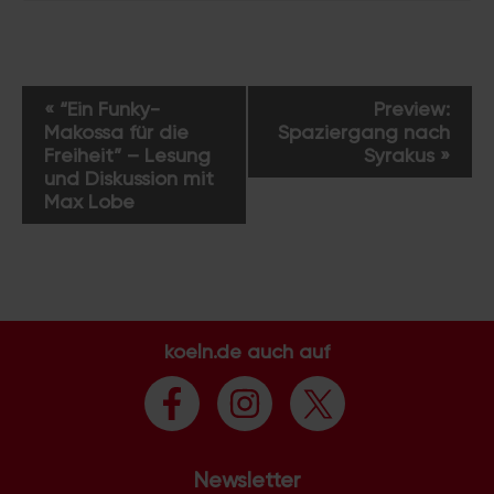
V
«
“Ein Funky-
Preview:
e
Makossa für die
Spaziergang nach
r
Freiheit” – Lesung
Syrakus
»
a
und Diskussion mit
Max Lobe
n
s
t
a
l
t
koeln.de auch auf
u
n
g
-
N
Newsletter