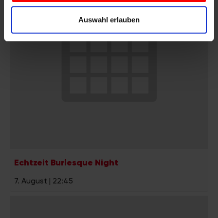
personalisieren, Funktionen für soziale Medien anbieten
Auswahl erlauben
zu können und die Zugriffe auf unsere Website zu
analysieren. Außerdem geben wir Informationen zu Ihrer
Verwendung unserer Website an unsere Partner für
soziale Medien, Werbung und Analysen weiter. Unsere
Partner führen diese Informationen möglicherweise mit
weiteren Daten zusammen, die Sie ihnen bereitgestellt
haben oder die sie im Rahmen Ihrer Nutzung der Dienste
gesammelt haben.
Echtzeit Burlesque Night
7. August | 22:45