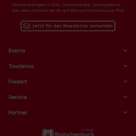
a
Veranstaltungen in Köln, Gewinnspiele, Jobangebote -
v
das alles schicken wir dir auf Wunsch kostenlos per Mail.
i
g
Jetzt für den Newsletter anmelden
a
t
i
Events
o
n
Tourismus
Freizeit
Service
Partner