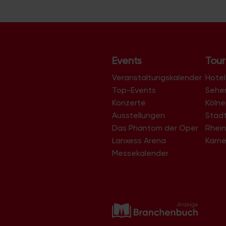
s
t
a
l
Events
Tour
t
Veranstaltungskalender
u
Hotel
Top-Events
Sehe
n
Konzerte
Köln
g
Ausstellungen
Stad
-
Das Phantom der Oper
Rhein
N
Lanxess Arena
Karne
a
Messekalender
v
i
g
a
t