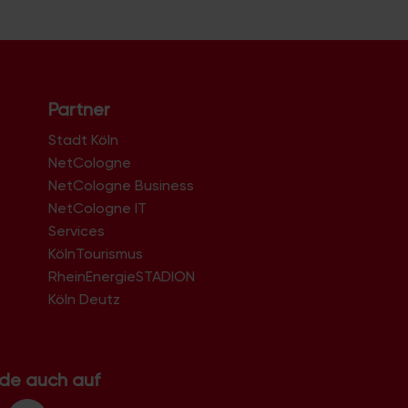
Partner
Stadt Köln
NetCologne
NetCologne Business
NetCologne IT
n
Services
KölnTourismus
RheinEnergieSTADION
Köln Deutz
.de auch auf