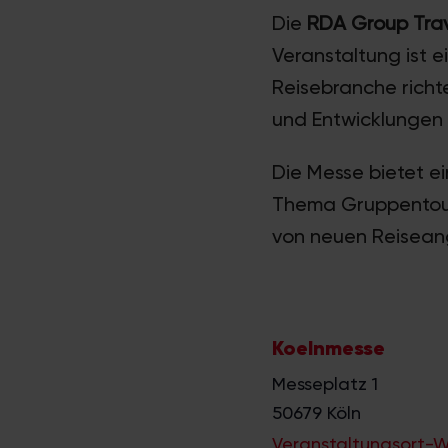
Die
RDA Group Tra
Veranstaltung ist e
Reisebranche richt
und Entwicklungen 
Die Messe bietet e
Thema Gruppentour
von neuen Reisean
Koelnmesse
Messeplatz 1
50679
Köln
Veranstaltungsort-W