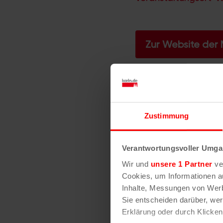
Zur Website der
Ähnliche 
Zustimmung
Verantwortungsvoller Umgan
Wir und
unsere 1 Partner
ver
Cookies, um Informationen a
Inhalte, Messungen von Werb
Sie entscheiden darüber, wer
Erklärung oder durch Klicken