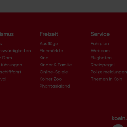
ismus
Freizeit
Service
s
Ausflüge
Fahrplan
nswürdigkeiten
Flohmärkte
Webcam
er Dom
Kino
Flughafen
tführungen
Kinder & Familie
Rheinpegel
schifffahrt
Online-Spiele
Polizeimeldunge
val
Kölner Zoo
Themen in Köln
Phantasialand
koeln