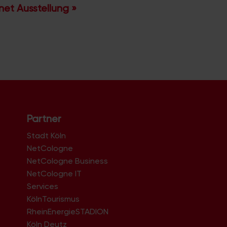
net Ausstellung
»
Partner
Stadt Köln
NetCologne
NetCologne Business
NetCologne IT
n
Services
KölnTourismus
RheinEnergieSTADION
Köln Deutz