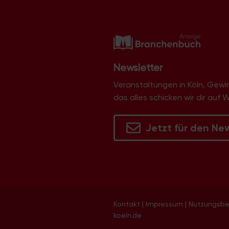
v
i
g
a
t
Newsletter
i
Veranstaltungen in Köln, Gew
o
das alles schicken wir dir auf 
n
Jetzt für den Ne
Kontakt
|
Impressum
|
Nutzungsb
koeln.de