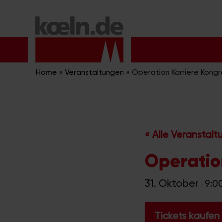
Zum
Inhalt
springen
Home
»
Veranstaltungen
»
Operation Karriere Kongr
« Alle Veranstal
Operatio
31. Oktober
9:0
|
Tickets kaufen