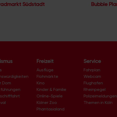
radmarkt Südstadt
Bubble Pla
ismus
Freizeit
Service
s
Ausflüge
Fahrplan
nswürdigkeiten
Flohmärkte
Webcam
er Dom
Kino
Flughafen
tführungen
Kinder & Familie
Rheinpegel
schifffahrt
Online-Spiele
Polizeimeldunge
val
Kölner Zoo
Themen in Köln
Phantasialand