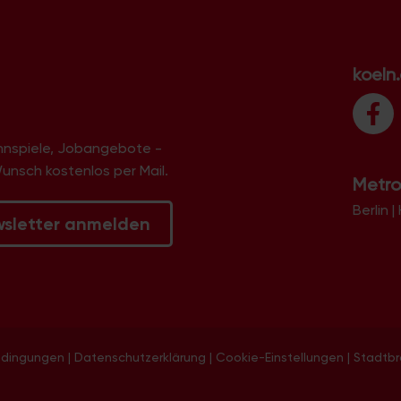
koeln
innspiele, Jobangebote -
Wunsch kostenlos per Mail.
Metro
Berlin
|
wsletter anmelden
edingungen
|
Datenschutzerklärung
|
Cookie-Einstellungen
|
Stadtb