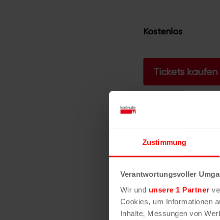
Kostenlos
Tickets kaufen
Webseite der 
Zustimmung
Verantwortungsvoller Umgan
Ähnliche
Wir und
unsere 1 Partner
ver
Cookies, um Informationen a
Inhalte, Messungen von Werb