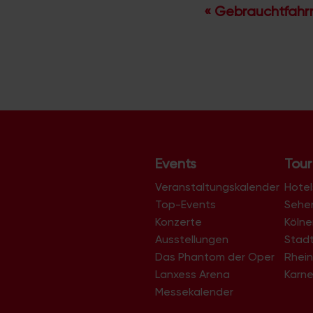
V
«
Gebrauchtfahr
e
r
a
n
s
t
a
Events
Tour
l
t
Veranstaltungskalender
Hotel
u
Top-Events
Sehe
Konzerte
Köln
n
Ausstellungen
Stad
g
Das Phantom der Oper
Rhein
-
Lanxess Arena
Karne
N
Messekalender
a