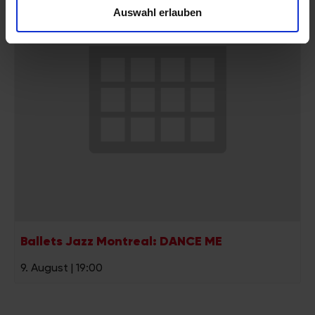
Auswahl erlauben
zu können und die Zugriffe auf unsere Website zu
analysieren. Außerdem geben wir Informationen zu Ihrer
Verwendung unserer Website an unsere Partner für
soziale Medien, Werbung und Analysen weiter. Unsere
Partner führen diese Informationen möglicherweise mit
weiteren Daten zusammen, die Sie ihnen bereitgestellt
haben oder die sie im Rahmen Ihrer Nutzung der Dienste
gesammelt haben.
Ballets Jazz Montreal: DANCE ME
9. August | 19:00