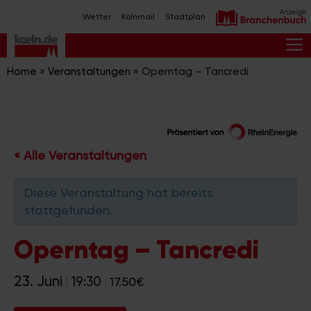
Zum
Wetter
Kölnmail
Stadtplan
Inhalt
springen
M
Home
»
Veranstaltungen
»
Operntag – Tancredi
« Alle Veranstaltungen
Diese Veranstaltung hat bereits
stattgefunden.
Operntag – Tancredi
23. Juni
19:30
17.50€
|
|