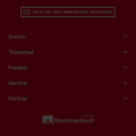
i
g
Jetzt für den Newsletter anmelden
a
t
i
Events
o
n
Tourismus
Freizeit
Service
Partner