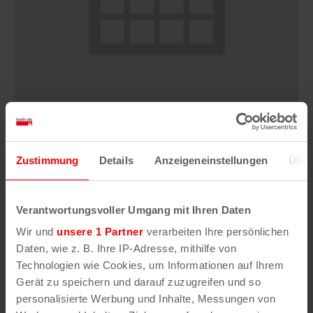
Burlesque aus Argentinien! – Dinner Show
Zustimmung
Details
Anzeigeneinstellungen
Über
mit Nita Bon Air / Cocktailshow
9. August | 18:00
Verantwortungsvoller Umgang mit Ihren Daten
Wir und
unsere 1 Partner
verarbeiten Ihre persönlichen
Daten, wie z. B. Ihre IP-Adresse, mithilfe von
Technologien wie Cookies, um Informationen auf Ihrem
Gerät zu speichern und darauf zuzugreifen und so
personalisierte Werbung und Inhalte, Messungen von