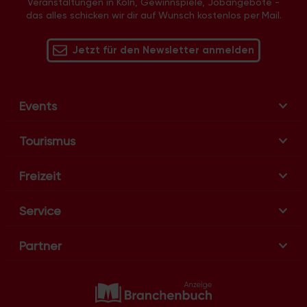
Veranstaltungen in Köln, Gewinnspiele, Jobangebote -
v
das alles schicken wir dir auf Wunsch kostenlos per Mail.
i
g
Jetzt für den Newsletter anmelden
a
t
i
Events
o
n
Tourismus
Freizeit
Service
Partner