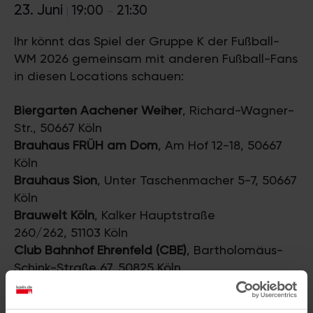
23. Juni
19:00
21:30
|
–
Ihr könnt das Spiel der Gruppe K der Fußball-
WM 2026 gemeinsam mit anderen Fußball-Fans
in diesen Locations schauen:
Biergarten Aachener Weiher
, Richard-Wagner-
Str., 50667 Köln
Brauhaus FRÜH am Dom
, Am Hof 12-18, 50667
Köln
Brauhaus Sion
, Unter Taschenmacher 5-7, 50667
Köln
Brauwelt Köln
, Kalker Hauptstraße
260/262, 51103 Köln
Club Bahnhof Ehrenfeld (CBE)
, Bartholomäus-
Schink-Straße 67, 50825 Köln
Gottes Grüne Wiese
, Bismarckstraße 53, 50672
Köln