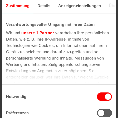
Hafenterasse
, Am Schokoladenmuseum 1a,
Zustimmung
Details
Anzeigeneinstellungen
Über
50678 Köln
Anstoß: 19 Uhr
Verantwortungsvoller Umgang mit Ihren Daten
Wir und
unsere 1 Partner
verarbeiten Ihre persönlichen
Alle Angaben ohne Gewähr. Veranstaltungen im
Daten, wie z. B. Ihre IP-Adresse, mithilfe von
Freien können bei schlechtem Wetter abgesagt
Technologien wie Cookies, um Informationen auf Ihrem
werden. Bitte fragt im Zweifel vorher beim
Gerät zu speichern und darauf zuzugreifen und so
Veranstalter nach.
personalisierte Werbung und Inhalte, Messungen von
Werbung und Inhalten, Zielgruppenforschung sowie
Fußball-WM 2026: Weitere Public Viewing
Entwicklung von Angeboten zu ermöglichen. Sie
Termine in Köln
entscheiden darüber, wer Ihre Daten für welche Zwecke
nutzt. Sie können Ihre Einwilligung jederzeit über die
Cookie-Erklärung oder durch Klicken auf das Privacy
Einwilligungsauswahl
Trigger Symbol ändern oder widerrufen
Notwendig
Wenn Sie es erlauben, würden wir auch gerne:
Präferenzen
Informationen über Ihre geografische Lage