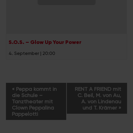
S.O.S. – Glow Up Your Power
4. September | 20:00
V
«
Peppa kommt in
RENT A FRIEND mit
e
die Schule –
C. Beil, M. von Au,
r
Tanztheater mit
A. von Lindenau
a
Clown Peppalina
und T. Krämer
»
Pappelotti
n
s
t