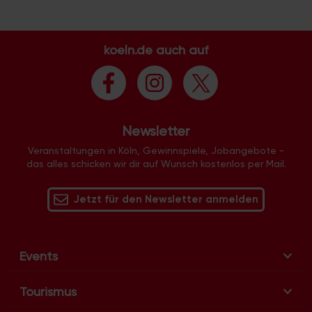
a
l
t
koeln.de auch auf
u
n
g
-
N
Newsletter
a
Veranstaltungen in Köln, Gewinnspiele, Jobangebote -
v
das alles schicken wir dir auf Wunsch kostenlos per Mail.
i
g
Jetzt für den Newsletter anmelden
a
t
i
Events
o
n
Tourismus