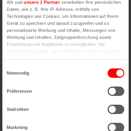
“Ein Funky-Makossa für die Freiheit” –
Wir und
unsere 1 Partner
verarbeiten Ihre persönlichen
Lesung und Diskussion mit Max Lobe
Daten, wie z. B. Ihre IP-Adresse, mithilfe von
Technologien wie Cookies, um Informationen auf Ihrem
13. August | 19:30
Gerät zu speichern und darauf zuzugreifen und so
personalisierte Werbung und Inhalte, Messungen von
Werbung und Inhalten, Zielgruppenforschung sowie
Entwicklung von Angeboten zu ermöglichen. Sie
entscheiden darüber, wer Ihre Daten für welche Zwecke
nutzt. Sie können Ihre Einwilligung jederzeit über die
Cookie-Erklärung oder durch Klicken auf das Privacy
Einwilligungsauswahl
Trigger Symbol ändern oder widerrufen
Notwendig
Wenn Sie es erlauben, würden wir auch gerne:
Präferenzen
Informationen über Ihre geografische Lage
erfassen, welche bis auf einige Meter genau sein
können
Statistiken
Ihr Gerät durch aktives Scannen nach
bestimmten Merkmalen (Fingerprinting) identifizieren
Marketing
Erfahren Sie mehr darüber, wie Ihre persönlichen Daten