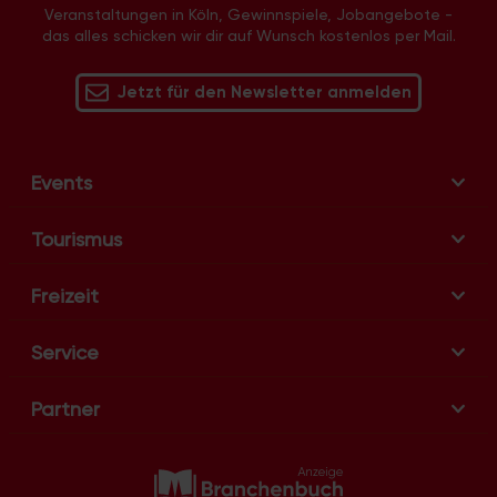
N
Veranstaltungen in Köln, Gewinnspiele, Jobangebote -
das alles schicken wir dir auf Wunsch kostenlos per Mail.
a
v
Jetzt für den Newsletter anmelden
i
g
a
t
Events
i
o
Tourismus
n
Freizeit
Service
Partner