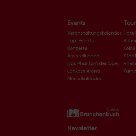
t
a
Events
Tour
l
t
Veranstaltungskalender
Hotel
u
Top-Events
Sehe
Konzerte
Köln
n
Ausstellungen
Stad
g
Das Phantom der Oper
Rhein
-
Lanxess Arena
Karne
N
Messekalender
a
v
i
g
a
t
Newsletter
i