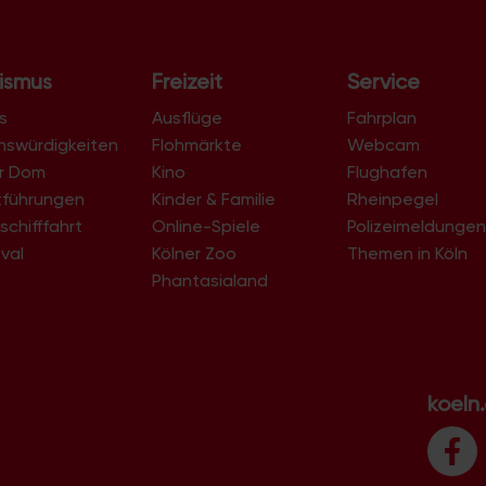
ismus
Freizeit
Service
s
Ausflüge
Fahrplan
nswürdigkeiten
Flohmärkte
Webcam
er Dom
Kino
Flughafen
tführungen
Kinder & Familie
Rheinpegel
schifffahrt
Online-Spiele
Polizeimeldunge
val
Kölner Zoo
Themen in Köln
Phantasialand
koeln