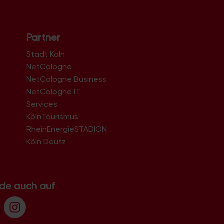
Partner
Stadt Köln
NetCologne
NetCologne Business
NetCologne IT
n
Services
KölnTourismus
RheinEnergieSTADION
Köln Deutz
.de auch auf