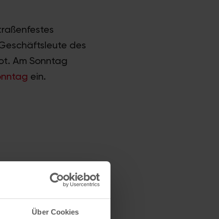
traßenfestes
 Geschäftsleute des
ot. Am Sonntag
onntag
ein.
Über Cookies