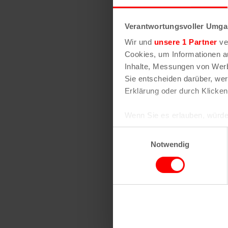
Alle Kölner Stra
Verantwortungsvoller Umgan
Wir und
unsere 1 Partner
ver
Cookies, um Informationen a
Inhalte, Messungen von Werb
Sie entscheiden darüber, wer
Erklärung oder durch Klicken
Ähnliche 
Wenn Sie es erlauben, würde
Informationen über Ih
Einwilligungsauswahl
Ihr Gerät durch aktiv
Notwendig
Erfahren Sie mehr darüber, w
Einzelheiten
fest.
Wir verwenden Cookies, um I
und die Zugriffe auf unsere 
Website an unsere Partner fü
Straßenfest