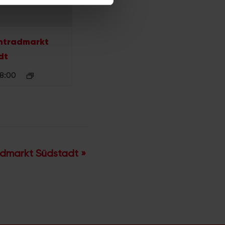
ie im Rahmen Ihrer Nutzung
htradmarkt
dt
 8:00
admarkt Südstadt
»