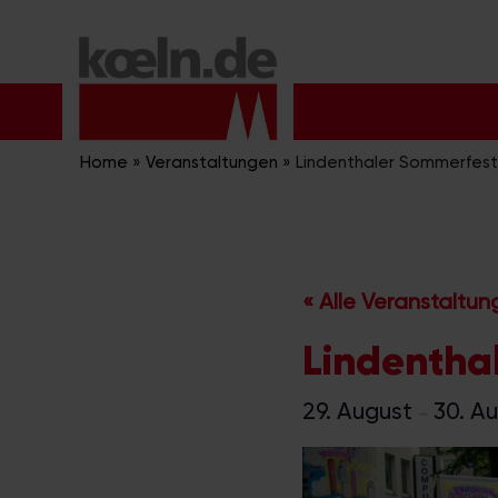
Zum
Inhalt
springen
Home
»
Veranstaltungen
»
Lindenthaler Sommerfest
« Alle Veranstaltu
Lindentha
29. August
30. A
–