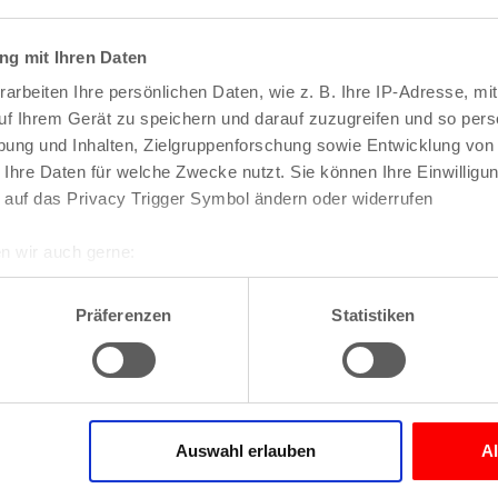
ßenfeste 2026
g mit Ihren Daten
arbeiten Ihre persönlichen Daten, wie z. B. Ihre IP-Adresse, mit
uf Ihrem Gerät zu speichern und darauf zuzugreifen und so pers
ung und Inhalten, Zielgruppenforschung sowie Entwicklung von
 Ihre Daten für welche Zwecke nutzt. Sie können Ihre Einwilligun
 auf das Privacy Trigger Symbol ändern oder widerrufen
Veranstaltungen
n wir auch gerne:
re geografische Lage erfassen, welche bis auf einige Meter gen
es Scannen nach bestimmten Merkmalen (Fingerprinting) identifi
Präferenzen
Statistiken
ie Ihre persönlichen Daten verarbeitet werden, und legen Sie I
nhalte und Anzeigen zu personalisieren, Funktionen für soziale
Website zu analysieren. Außerdem geben wir Informationen zu I
Auswahl erlauben
A
r soziale Medien, Werbung und Analysen weiter. Unsere Partner