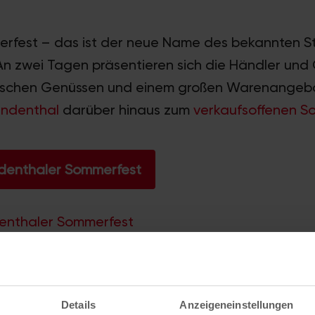
erfest – das ist der neue Name des bekannten S
. An zwei Tagen präsentieren sich die Händler und
arischen Genüssen und einem großen Warenangeb
indenthal
darüber hinaus zum
verkaufsoffenen S
indenthaler Sommerfest
ndenthaler Sommerfest
(
Stadtplan
)
Details
Anzeigeneinstellungen