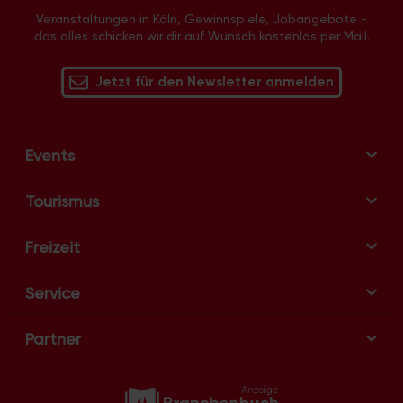
-
N
Veranstaltungen in Köln, Gewinnspiele, Jobangebote -
das alles schicken wir dir auf Wunsch kostenlos per Mail.
a
v
Jetzt für den Newsletter anmelden
i
g
a
t
Events
i
o
Tourismus
n
Freizeit
Service
Partner