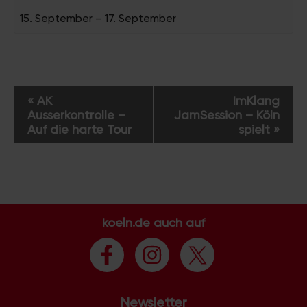
15. September
–
17. September
V
«
AK
ImKlang
e
Ausserkontrolle –
JamSession – Köln
r
Auf die harte Tour
spielt
»
a
n
s
t
a
koeln.de auch auf
l
t
u
n
g
Newsletter