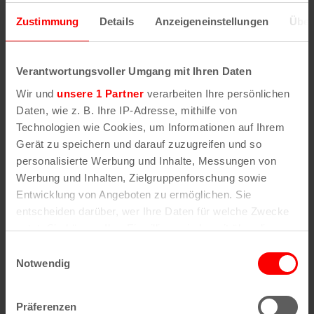
Zustimmung
Details
Anzeigeneinstellungen
Über
Verantwortungsvoller Umgang mit Ihren Daten
Wir und
unsere 1 Partner
verarbeiten Ihre persönlichen
Daten, wie z. B. Ihre IP-Adresse, mithilfe von
Technologien wie Cookies, um Informationen auf Ihrem
Gerät zu speichern und darauf zuzugreifen und so
personalisierte Werbung und Inhalte, Messungen von
Werbung und Inhalten, Zielgruppenforschung sowie
Entwicklung von Angeboten zu ermöglichen. Sie
entscheiden darüber, wer Ihre Daten für welche Zwecke
nutzt. Sie können Ihre Einwilligung jederzeit über die
Cookie-Erklärung oder durch Klicken auf das Privacy
Einwilligungsauswahl
Trigger Symbol ändern oder widerrufen
Notwendig
IAW Herbst
8. September
–
10. September
Wenn Sie es erlauben, würden wir auch gerne:
Präferenzen