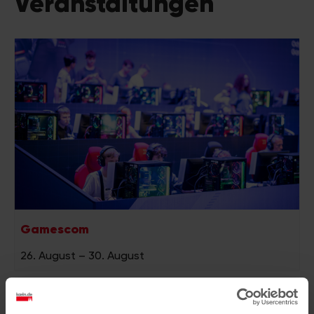
Veranstaltungen
Gamescom
26. August
–
30. August